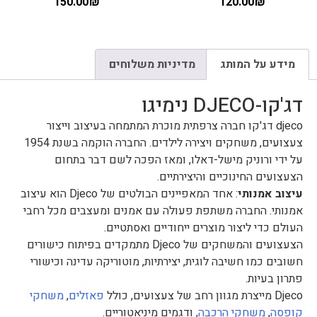
150.00
₪
120.00
₪
מידע על המותג
מדיניות משלוחים
דג'קו-DJECO נימיגו
djeco דג'קו חברה צרפתית מוכרת המתמחה בעיצוב וייצור
צעצועים, משחקים ויצירה לילדים. החברה הוקמה בשנת 1954
על ידי ורוניק מישל-דאלו, ומאז הפכה לשם דבר בתחום
הצעצועים החינוכיים והיצירתיים.
עיצוב אמנותי
: אחד המאפיינים הבולטים של Djeco הוא עיצוב
אמנותי. החברה משתפת פעולה עם אמנים ומעצבים מכל רחבי
העולם כדי ליצור מוצרים ייחודיים ואסתטיים.
הצעצועים והמשחקים של Djeco מתמקדים בפיתוח כישורים
חשובים כמו חשיבה לוגית, יצירתיות, מוטוריקה עדינה וכישורי
פתרון בעיות.
Djeco מייצרת מגוון רחב של צעצועים, כולל
פאזלים
,
משחקי
קופסה
,
משחקי הרכבה
, ודגמים מיניאטוריים.