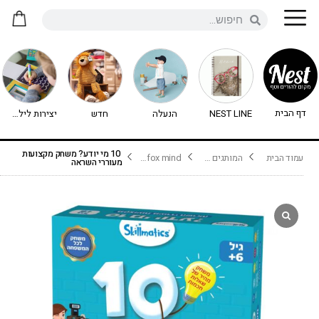
דף הבית
NEST LINE
הנעלה
חדש
יצירות לילדים - יצירה לילדים
10 מי יודע? משחק מקצועות
עמוד הבית
המותגים שלנו
fox mind פוקס מיינד
מעוררי השראה