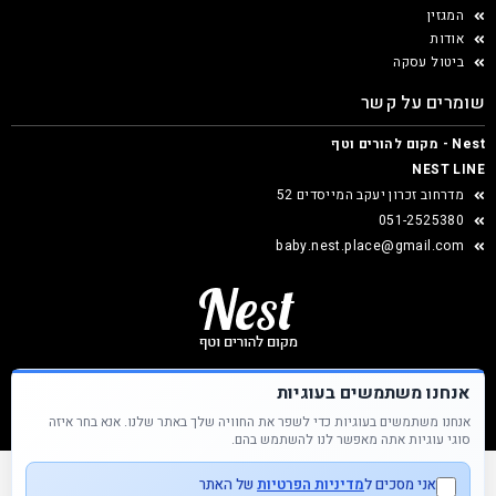
המגזין
אודות
ביטול עסקה
שומרים על קשר
Nest - מקום להורים וטף
NEST LINE
מדרחוב זכרון יעקב המייסדים 52
051-2525380
baby.nest.place@gmail.com
אנחנו משתמשים בעוגיות
אנחנו משתמשים בעוגיות כדי לשפר את החוויה שלך באתר שלנו. אנא בחר איזה
Nest &copy כל הזכויות שמורות
סוגי עוגיות אתה מאפשר לנו להשתמש בהם.
אני מסכים ל
מדיניות הפרטיות
של האתר