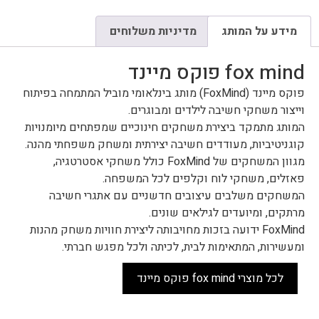
מידע על המותג
מדיניות משלוחים
fox mind פוקס מיינד
פוקס מיינד (FoxMind) מותג בינלאומי מוביל המתמחה בפיתוח
וייצור משחקי חשיבה לילדים ומבוגרים.
המותג מתמקד ביצירת משחקים חינוכיים שמפתחים מיומנויות
קוגניטיביות, מעודדים חשיבה יצירתית ומשחק משפחתי מהנה.
מגוון המשחקים של FoxMind כולל משחקי אסטרטגיה,
פאזלים, משחקי לוח וקלפים לכל המשפחה.
המשחקים משלבים עיצובים חדשניים עם אתגרי חשיבה
מרתקים, ומיועדים לגילאים שונים.
FoxMind ידועה בזכות מחויבותה ליצירת חוויות משחק מהנות
ומעשירות, המתאימות לבית, לכיתה ולכל מפגש חברתי.
לכל מוצרי fox mind פוקס מיינד