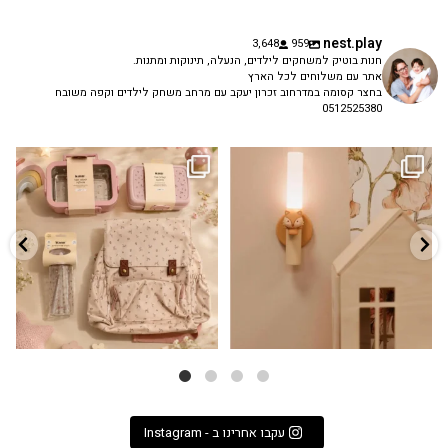
nest.play
3,648
959
חנות בוטיק למשחקים לילדים, הנעלה, תינוקות ומתנות.
אתר עם משלוחים לכל הארץ
בחצר קסומה במדרחוב זכרון יעקב עם מרחב משחק לילדים וקפה משובח
0512525380
גם פריט עיצובי לחדר, גם מנורת לילה
✨ חוזרים למסגרת בסטייל! ✨
...
מרגיעה, וגם
...
הקולקציה החדשה
3
0
9
4
עקבו אחרינו ב - Instagram