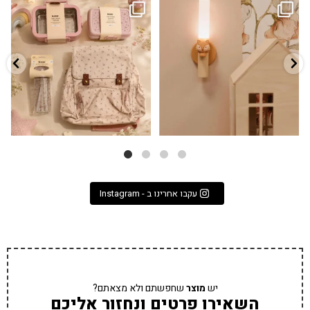
גם פריט עיצובי לחדר, גם מנורת לילה
✨ חוזרים למסגרת בסטייל! ✨
...
מרגיעה, וגם
...
הקולקציה החדשה
3
0
9
4
עקבו אחרינו ב - Instagram
יש
מוצר
שחפשתם ולא מצאתם?
השאירו פרטים ונחזור אליכם