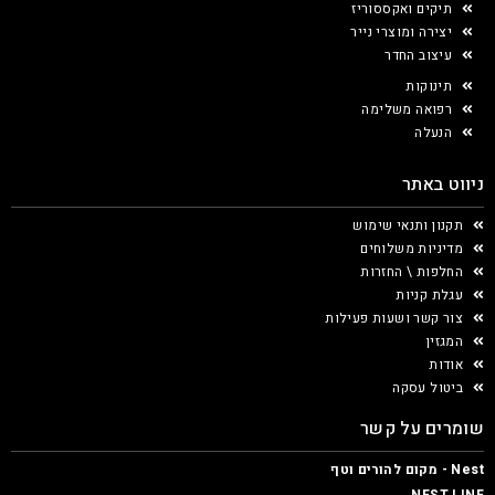
תיקים ואקססוריז
יצירה ומוצרי נייר
עיצוב החדר
תינוקות
רפואה משלימה
הנעלה
ניווט באתר
תקנון ותנאי שימוש
מדיניות משלוחים
החלפות \ החזרות
עגלת קניות
צור קשר ושעות פעילות
המגזין
אודות
ביטול עסקה
שומרים על קשר
Nest - מקום להורים וטף
NEST LINE