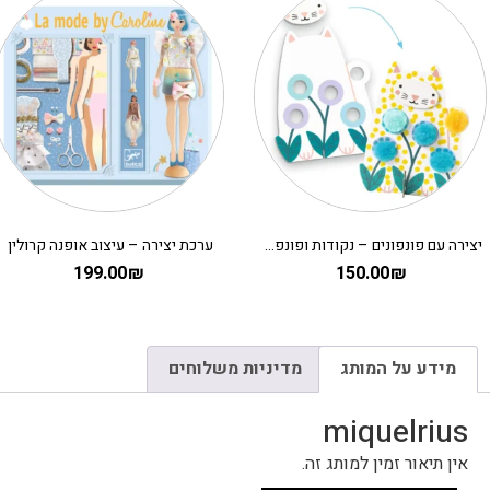
יצירה עם פונפונים – נקודות ופונפונים בדשא DJECO
ערכת יצירה – עיצוב אופנה קרולין
199.00
₪
150.00
₪
מידע על המותג
מדיניות משלוחים
miquelrius
אין תיאור זמין למותג זה.