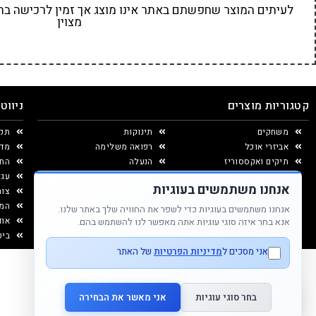
לעיתים המוצר שחפשתם באתר אינו מוצג אך זמין לרכישה בחנו
מצוין
קטגוריות מוצרים
ניווט
משחקים
תינוקות
תקנ
אביזרי אוכל
רפואה משלימה
מדי
תיקים ואקססוריז
הנעלה
החל
יצירה ומוצרי נייר
עגל
אנחנו משתמשים בעוגיות
עיצוב החדר
צור
המג
אנחנו משתמשים בעוגיות כדי לשפר את החוויה שלך באתר שלנו.
אוד
אנא בחר איזה סוגי עוגיות אתה מאפשר לנו להשתמש בהם.
ביט
אני מסכים ל
מדיניות הפרטיות
של האתר
בחר סוגי עוגיות
אני מאשר את הבחירה