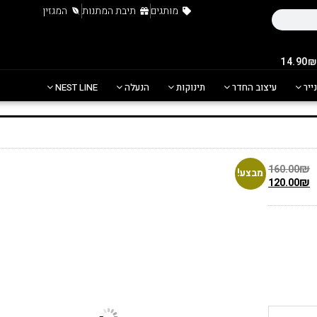
מותגים
תיבת המתנות
המגזין
נייר
עיצוב החדר
תינוקות
הנעלה
NEST LINE
₪
160.00
מבצע!
₪
120.00