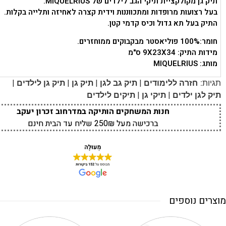
תיק גן מקולקציית תיקי הגב לילדים של MIQUELRIUS.
בעל רצועות מרופדות ומתכווננות וידית קצרה לאחיזה ותלייה בקלות.
התיק בעל תא גדול וכיס קדמי קטן.
חומר:100% פוליאסטר מבקבוקים ממוחזרים.
מידות התיק: 9X23X34 ס"מ
מותג: MIQUELRIUS
|
|
|
|
תגיות:
חזרה ללימודים
תיק גב לגן
תיק גן
תיק גן לילדים
|
|
תיק לגן ילדים
תיקי גן
תיקים לילדים
חנות המשחקים הותיקה במדרחוב זכרון יעקב
ברכישה מעל 250₪ שליח עד הבית חינם
מוצרים נוספים