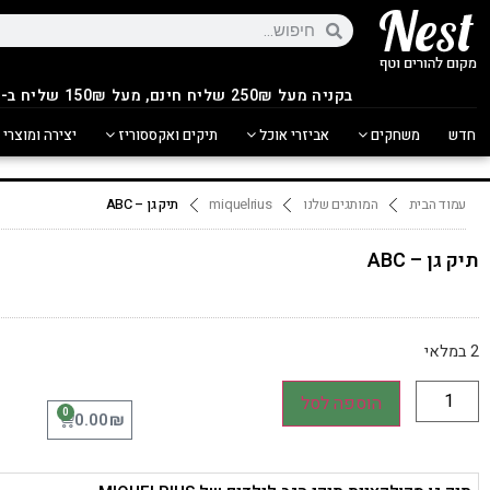
בקניה מעל 250
₪
שליח חינם, מעל 150₪ שליח ב-14.90₪
חדש
משחקים
אביזרי אוכל
תיקים ואקססוריז
יצירה ומוצרי 
עמוד הבית
המותגים שלנו
miquelrius
תיק גן – ABC
תיק גן – ABC
2 במלאי
הוספה לסל
0
₪
0.00