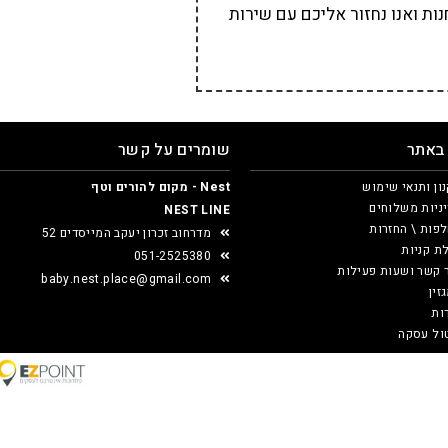
ת ואנו נחזור אליכם עם שירות
 באתר
שומרים על קשר
ון ותנאי שימוש
Nest - מקום להורים וטף
ניות משלוחים
NEST LINE
פות \ החזרות
מדרחוב זכרון יעקב המייסדים 52
ת קניות
051-2525380
 קשר ושעות פעילות
baby.nest.place@gmail.com
זין
ות
ול עסקה