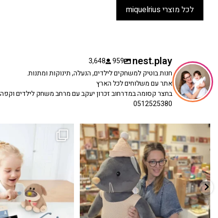
לכל מוצרי miquelrius
nest.play
3,648
959
חנות בוטיק למשחקים לילדים, הנעלה, תינוקות ומתנות.
אתר עם משלוחים לכל הארץ
בחצר קסומה במדרחוב זכרון יעקב עם מרחב משחק לילדים וקפה
0512525380
כשפתחתי את החנות חלמתי ליצור מקום שהייתי
הבובה הכי מתוקה הגיעה אלינו!
...
שמחה
...
האף של הכ
7
0
39
16