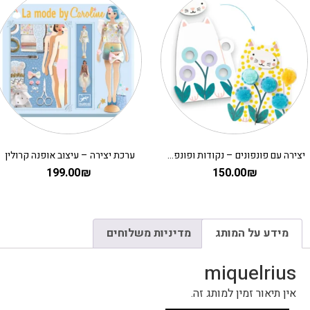
יצירה עם פונפונים – נקודות ופונפונים בדשא DJECO
ערכת יצירה – עיצוב אופנה קרולין
199.00
₪
150.00
₪
מידע על המותג
מדיניות משלוחים
miquelrius
אין תיאור זמין למותג זה.