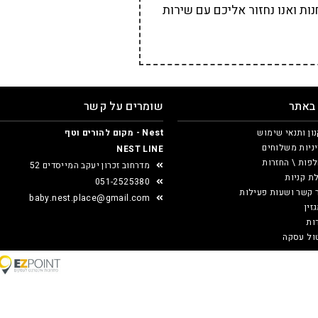
ת ואנו נחזור אליכם עם שירות
 באתר
שומרים על קשר
ון ותנאי שימוש
Nest - מקום להורים וטף
ניות משלוחים
NEST LINE
פות \ החזרות
מדרחוב זכרון יעקב המייסדים 52
ת קניות
051-2525380
 קשר ושעות פעילות
baby.nest.place@gmail.com
זין
ות
ול עסקה