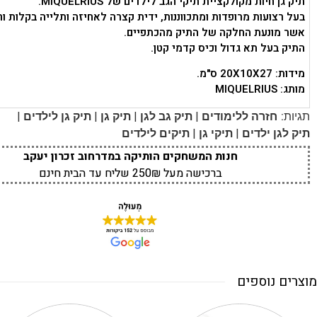
תיק גן חיות מקולקציית תיקי הגב לילדים של MIQUELRIUS.
בעל רצועות מרופדות ומתכווננות, ידית קצרה לאחיזה ותלייה בקלות ו
אשר מונעת החלקה של התיק מהכתפיים.
התיק בעל תא גדול וכיס קדמי קטן.
מידות: 20X10X27 ס"מ.
מותג: MIQUELRIUS
|
|
|
|
תגיות:
חזרה ללימודים
תיק גב לגן
תיק גן
תיק גן לילדים
|
|
תיק לגן ילדים
תיקי גן
תיקים לילדים
חנות המשחקים הותיקה במדרחוב זכרון יעקב
ברכישה מעל 250₪ שליח עד הבית חינם
מוצרים נוספים