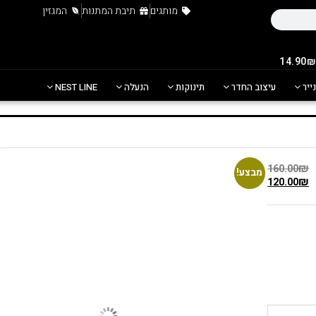
מותגים
תיבת המתנות
המגזין
נייר
עיצוב החדר
תינוקות
הנעלה
NEST LINE
₪
160.00
מבצע!
₪
120.00