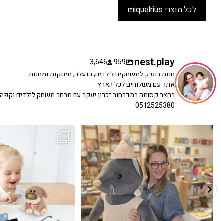
לכל מוצרי miquelrius
nest.play
3,646
959
חנות בוטיק למשחקים לילדים, הנעלה, תינוקות ומתנות.
אתר עם משלוחים לכל הארץ
בחצר קסומה במדרחוב זכרון יעקב עם מרחב משחק לילדים וקפה
0512525380
כשפתחתי את החנות חלמתי ליצור מקום שהייתי
הבובה הכי מתוקה הגיעה אלינו!
...
שמחה
...
האף של הכ
7
0
39
16