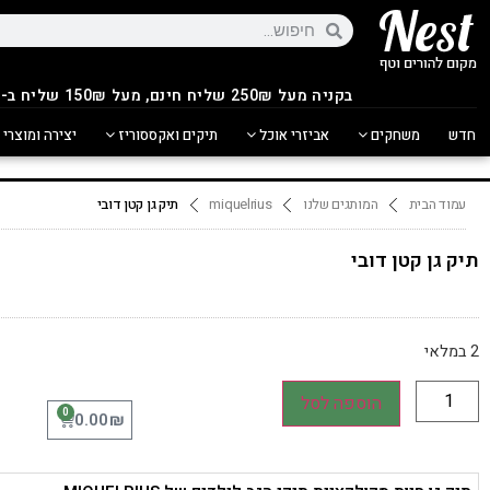
בקניה מעל 250
₪
שליח חינם, מעל 150₪ שליח ב-14.90₪
חדש
משחקים
אביזרי אוכל
תיקים ואקססוריז
יצירה ומוצרי 
עמוד הבית
המותגים שלנו
miquelrius
תיק גן קטן דובי
תיק גן קטן דובי
2 במלאי
הוספה לסל
0
₪
0.00