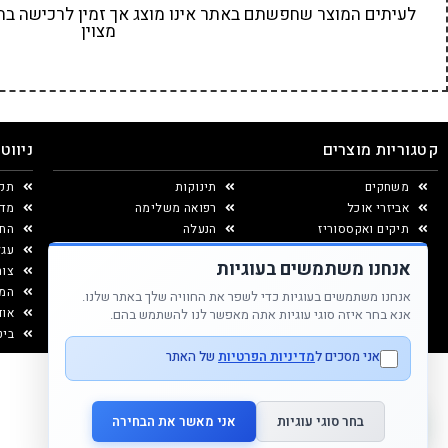
לעיתים המוצר שחפשתם באתר אינו מוצג אך זמין לרכישה בחנו
מצוין
קטגוריות מוצרים
ניווט
משחקים
תינוקות
תקנ
אביזרי אוכל
רפואה משלימה
מדי
תיקים ואקססוריז
הנעלה
החל
יצירה ומוצרי נייר
עגל
אנחנו משתמשים בעוגיות
עיצוב החדר
צור
המג
אנחנו משתמשים בעוגיות כדי לשפר את החוויה שלך באתר שלנו.
אוד
אנא בחר איזה סוגי עוגיות אתה מאפשר לנו להשתמש בהם.
ביט
אני מסכים ל
מדיניות הפרטיות
של האתר
בחר סוגי עוגיות
אני מאשר את הבחירה