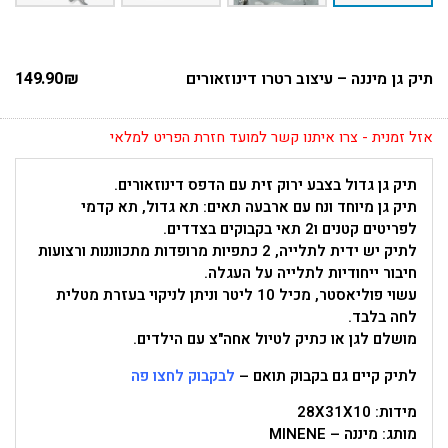
תיק גן מיננה – עיצוב רטרו דינוזאורים
₪
149.90
אזל זמנית - צרו איתנו קשר למועד חזרת הפריט למלאי
תיק גן גדול בצבע ירוק זית עם הדפס דינוזאורים.
תיק גן מיוחד ונח עם ארבעה תאים: תא גדול, תא קדמי
לפריטים קטנים ו2 תאי בקבוקים בצדדים.
לתיק יש ידית לתלייה, 2 כתפיות מרופדות מתכווננות ורצועות
חיבור ייחודיות לתלייה על העגלה.
עשוי פוליאסטר, מכיל 10 ליטר וניתן לניקוי בעזרת מטלית
לחה בלבד.
מושלם לגן או כתיק לטיול אחה"צ עם הילדים.
לתיק קיים גם בקבוק תואם –
לבקבוק לחצו פה
מידות: 28X31X10
מותג: מיננה – MINENE