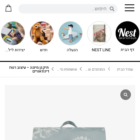
דף הבית
NEST LINE
הנעלה
חדש
יצירות לילדים - יצירה לילדים
תיק גן מיננה – עיצוב רטרו
עמוד הבית
המותגים שלנו
minene מיננה
דינוזאורים