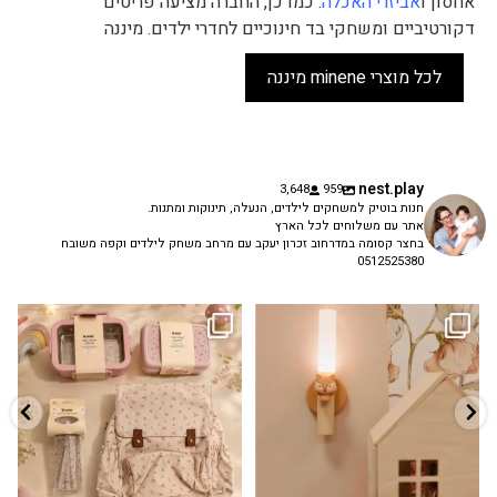
אחסון ו
אביזרי האכלה
. כמו כן, החברה מציעה פריטים
דקורטיביים ומשחקי בד חינוכיים לחדרי ילדים. מיננה
לכל מוצרי minene מיננה
nest.play
3,648
959
חנות בוטיק למשחקים לילדים, הנעלה, תינוקות ומתנות.
אתר עם משלוחים לכל הארץ
בחצר קסומה במדרחוב זכרון יעקב עם מרחב משחק לילדים וקפה משובח
0512525380
גם פריט עיצובי לחדר, גם מנורת לילה
✨ חוזרים למסגרת בסטייל! ✨
...
מרגיעה, וגם
...
הקולקציה החדשה
3
0
9
4