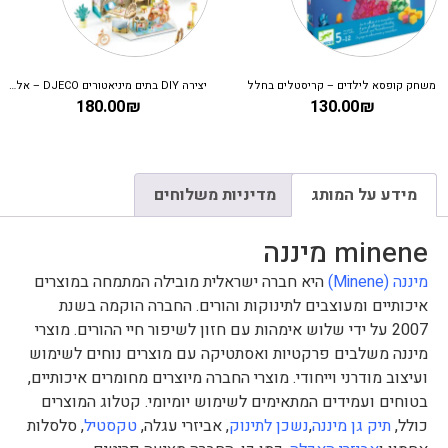
משחק קופסא לילדים – קריסטלים בחלל
יצירה DIY בתים מיניאטורים DJECO – אלבה
180.00
₪
130.00
₪
מידע על המותג
מדיניות משלוחים
minene מיננה
מיננה (Minene)
היא חברה ישראלית מובילה המתמחה במוצרים
איכותיים ומעוצבים לתינוקות והורים. החברה הוקמה בשנת
2007 על ידי שלוש אימהות עם חזון לשיפור חיי ההורים. מוצרי
מיננה משלבים פרקטיות ואסתטיקה עם מוצרים נוחים לשימוש
ועיצוב מודרני וייחודי. מוצרי החברה מיוצרים מחומרים איכותיים,
בטוחים ועמידים המתאימים לשימוש יומיומי. קטלוג המוצרים
כולל,
תיק גן מיננה
,
נשכן לתינוק
, אביזרי עגלה,
טקסטיל
, סלסלות