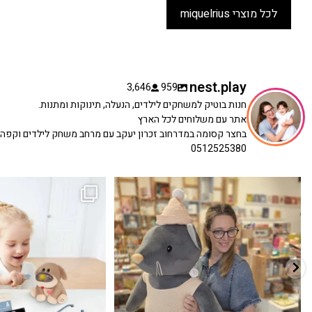
לכל מוצרי miquelrius
nest.play
3,646
959
חנות בוטיק למשחקים לילדים, הנעלה, תינוקות ומתנות.
אתר עם משלוחים לכל הארץ
בחצר קסומה במדרחוב זכרון יעקב עם מרחב משחק לילדים וקפה
0512525380
כשפתחתי את החנות חלמתי ליצור מקום שהייתי
הבובה הכי מתוקה הגיעה אלינו!
...
שמחה
...
האף של הכ
7
0
39
16