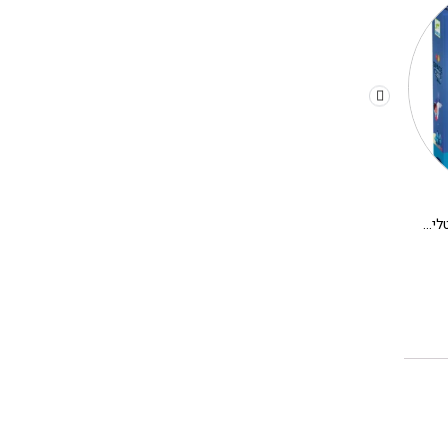
משחק קופסא לילדים – קריסטלים בחלל
יצירה DIY בתים מיניאטורים DJECO – אלבה
280.00
₪
180.00
₪