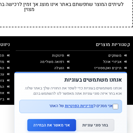
לעיתים המוצר שחפשתם באתר אינו מוצג אך זמין לרכישה בחנו
מצוין
קטגוריות מוצרים
ניווט
משחקים
תינוקות
תקנ
אביזרי אוכל
רפואה משלימה
מדי
תיקים ואקססוריז
הנעלה
החל
יצירה ומוצרי נייר
עגל
אנחנו משתמשים בעוגיות
עיצוב החדר
צור
המג
אנחנו משתמשים בעוגיות כדי לשפר את החוויה שלך באתר שלנו.
אוד
אנא בחר איזה סוגי עוגיות אתה מאפשר לנו להשתמש בהם.
ביט
אני מסכים ל
מדיניות הפרטיות
של האתר
בחר סוגי עוגיות
אני מאשר את הבחירה