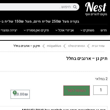
בקניה מעל 250
₪
שליח חינם, מעל 150₪ שליח ב-14.90₪
חדש
משחקים
אביזרי אוכל
תיקים ואקססוריז
יצירה ומוצרי 
עמוד הבית
המותגים שלנו
miquelrius
תיק גן – ארנבים בחלל
תיק גן – ארנבים בחלל
2 במלאי
הוספה לסל
0
₪
0.00