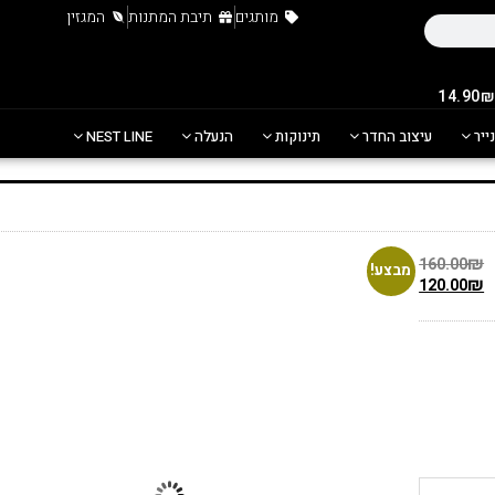
מותגים
תיבת המתנות
המגזין
נייר
עיצוב החדר
תינוקות
הנעלה
NEST LINE
₪
160.00
מבצע!
₪
120.00