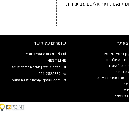
ת ואנו נחזור אליכם עם שירות
 באתר
שומרים על קשר
ון ותנאי שימוש
Nest - מקום להורים וטף
ניות משלוחים
NEST LINE
פות \ החזרות
מדרחוב זכרון יעקב המייסדים 52
ת קניות
051-2525380
 קשר ושעות פעילות
baby.nest.place@gmail.com
זין
ות
ול עסקה