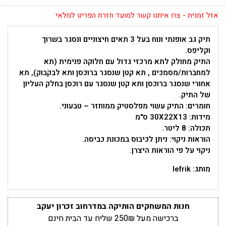
אזל זמנית - צרו איתנו קשר למועד חזרת הפריט למלאי
תיק גב אופנתי ונוח בעל 3 תאים חיצוניים ונסגר בשרוך
וקליפס.
התיק מחולק לתא מרכזי גדול עם חלוקה פנימית (תא
למחברות/מסמכים , תא קטן שנסגר ברוכסן ותא לבקבוק), תא
אחורי שנסגר ברוכסן ותא קטן שנסגר עם רוכסן בחלק העליון
של התיק.
חומרים: התיק עשוי מפלסטיק ממוחזר – טבעוני.
מידות: 30X22X13 ס"מ
תכולה: 8 ליטר.
הוראות ניקוי: ניתן לכיבוס במכונת כביסה.
ניקוי על פי הוראות היצרן.
מותג: lefrik
חנות המשחקים הותיקה במדרחוב זכרון יעקב
ברכישה מעל 250₪ שליח עד הבית חינם