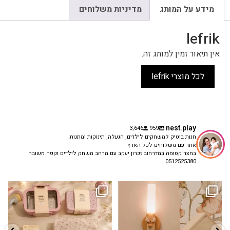
מידע על המותג
מדיניות משלוחים
lefrik
אין תיאור זמין למותג זה.
לכל מוצרי lefrik
nest.play
3,646
959
חנות בוטיק למשחקים לילדים, הנעלה, תינוקות ומתנות.
אתר עם משלוחים לכל הארץ
בחצר קסומה במדרחוב זכרון יעקב עם מרחב משחק לילדים וקפה משובח
0512525380
גם פריט עיצובי לחדר, גם מנורת לילה
✨ חוזרים למסגרת בסטייל! ✨
...
מרגיעה, וגם
...
הקולקציה החדשה
3
0
9
4