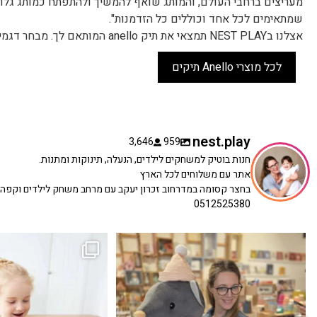
מעריצים ברחבי העולם, והמותג שואף להמשיך ולהתפתח כמותג גלוב
שמתאימים לכל אחד וכוללים כל הזדמנות".
אצלנו בNEST PLAY תמצאי את תיק anello המותאם לך. מבחר דגמים באתר ובחנות שלנו בזכרון יעקב.
לכל מוצרי Anello תיקים
nest.play
3,646
959
חנות בוטיק למשחקים לילדים, הנעלה, תינוקות ומתנות.
אתר עם משלוחים לכל הארץ
בחצר קסומה במדרחוב זכרון יעקב עם מרחב משחק לילדים וקפה
0512525380
כשפתחתי את החנות חלמתי ליצור מקום שהייתי
הבובה הכי מתוקה הגיעה אלינו!
...
שמחה
...
האף של הכ
7
0
39
16