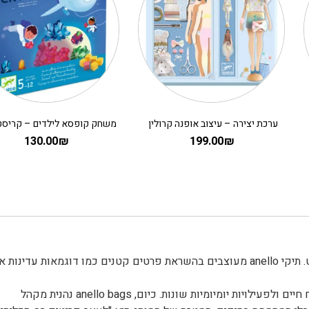
ערכת יצירה – עיצוב אופנה קרולין
130.00
₪
199.00
₪
anello הוקמה ב-2005 ומאז משקיעה ללא הרף בעיצוב של כל פריט. תיקי anello מעוצבים בהשראת פרטים קטנים כמו דוגמאות עדינות 
תיקי anello ייחודיים במגוון צורות, גדלים וחומרים שמתאימים לאורח חיים ולפעילויות יומיומיות שונות. כיום, anello bags נהנית מקהל