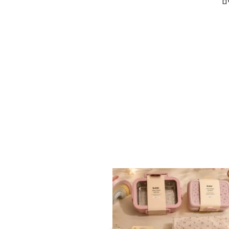
ם
✨ חוזרים למסגרת בסטייל! ✨
...
הקולקציה החדשה
9
4