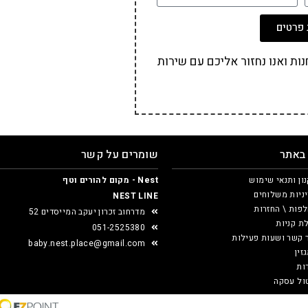
פרטים
ת ואנו נחזור אליכם עם שירות
 באתר
שומרים על קשר
ון ותנאי שימוש
Nest - מקום להורים וטף
ניות משלוחים
NEST LINE
פות \ החזרות
מדרחוב זכרון יעקב המייסדים 52
ת קניות
051-2525380
 קשר ושעות פעילות
baby.nest.place@gmail.com
זין
ות
ול עסקה