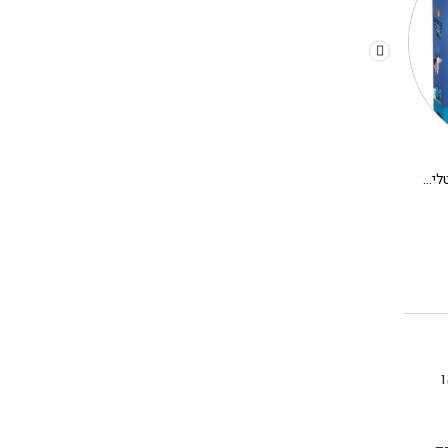
משחק קופסא לילדים – קריסטלים בחלל
יצירה DIY בתים מיניאטורים DJECO – אלבה
280.00
₪
180.00
₪
או