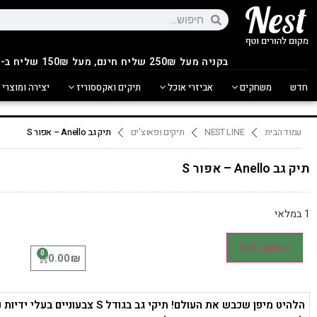
בקניה מעל 250
₪
שליח חינם, מעל 150₪ שליח ב-14.90₪
חדש
משחקים
אביזרי אוכל
תיקים ואקססוריז
יצירה ומוצרי 
עמוד הבית
NEST LINE
תיקים ופאוצ'ים
תיק גב Anello – אפור S
תיק גב Anello – אפור S
1 במלאי
הוספה לסל
0
₪
0.00
הלהיט מיפן שכבש את העולם! תיקי גב בגודל S צבעוניים בעלי