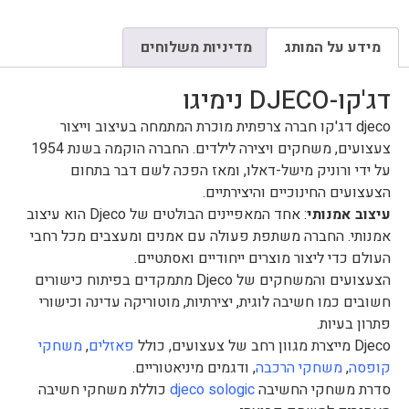
מידע על המותג
מדיניות משלוחים
דג'קו-DJECO נימיגו
djeco דג'קו חברה צרפתית מוכרת המתמחה בעיצוב וייצור
צעצועים, משחקים ויצירה לילדים. החברה הוקמה בשנת 1954
על ידי ורוניק מישל-דאלו, ומאז הפכה לשם דבר בתחום
הצעצועים החינוכיים והיצירתיים.
עיצוב אמנותי
: אחד המאפיינים הבולטים של Djeco הוא עיצוב
אמנותי. החברה משתפת פעולה עם אמנים ומעצבים מכל רחבי
העולם כדי ליצור מוצרים ייחודיים ואסתטיים.
הצעצועים והמשחקים של Djeco מתמקדים בפיתוח כישורים
חשובים כמו חשיבה לוגית, יצירתיות, מוטוריקה עדינה וכישורי
פתרון בעיות.
Djeco מייצרת מגוון רחב של צעצועים, כולל
פאזלים
,
משחקי
קופסה
,
משחקי הרכבה
, ודגמים מיניאטוריים.
סדרת משחקי החשיבה
djeco sologic
כוללת משחקי חשיבה