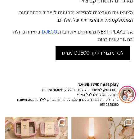
מאתגרים למשחק קבוצתי.
הצעצועים מעוצבים להפליא ומכוונים לעידוד ההתפתחות
האינטלקטואלית והיצירתית של הילדים.
אנו בNEST PLAY משווקים את חברת
DJECO
בגאווה גדולה
במשך שנים רבות.
לכל מוצרי דג'קו-DJECO נימיגו
nest.play
3,648
959
חנות בוטיק למשחקים לילדים, הנעלה, תינוקות ומתנות.
אתר עם משלוחים לכל הארץ
בחצר קסומה במדרחוב זכרון יעקב עם מרחב משחק לילדים וקפה משובח
0512525380
גם פריט עיצובי לחדר, גם מנורת לילה
✨ חוזרים למסגרת בסטייל! ✨
...
מרגיעה, וגם
...
הקולקציה החדשה
3
0