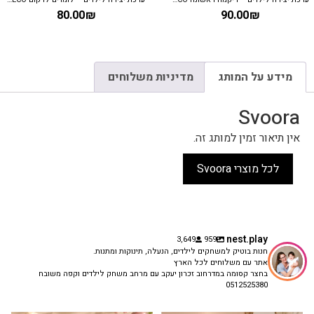
80.00
₪
90.00
₪
מידע על המותג
מדיניות משלוחים
Svoora
אין תיאור זמין למותג זה.
לכל מוצרי Svoora
nest.play
3,649
959
חנות בוטיק למשחקים לילדים, הנעלה, תינוקות ומתנות.
אתר עם משלוחים לכל הארץ
בחצר קסומה במדרחוב זכרון יעקב עם מרחב משחק לילדים וקפה משובח
0512525380