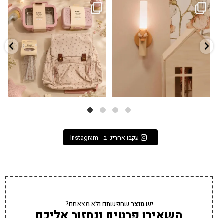
גם פריט עיצובי לחדר, גם מנורת לילה
✨ חוזרים למסגרת בסטייל! ✨
...
מרגיעה, וגם
...
הקולקציה החדשה
3
0
9
4
עקבו אחרינו ב - Instagram
יש
מוצר
שחפשתם ולא מצאתם?
השאירו פרטים ונחזור אליכם