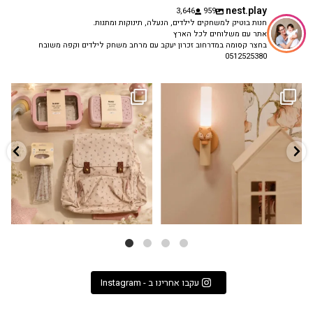
nest.play
3,646
959
חנות בוטיק למשחקים לילדים, הנעלה, תינוקות ומתנות.
אתר עם משלוחים לכל הארץ
בחצר קסומה במדרחוב זכרון יעקב עם מרחב משחק לילדים וקפה משובח
0512525380
גם פריט עיצובי לחדר, גם מנורת לילה
✨ חוזרים למסגרת בסטייל! ✨
...
מרגיעה, וגם
...
הקולקציה החדשה
3
0
9
4
עקבו אחרינו ב - Instagram