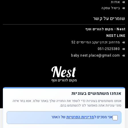
אודות
ביטול עסקה
שומרים על קשר
Nest - מקום להורים וטף
NEST LINE
מדרחוב זכרון יעקב המייסדים 52
051-2525380
baby.nest.place@gmail.com
אנחנו משתמשים בעוגיות
אנחנו משתמשים בעוגיות כדי לשפר את החוויה שלך באתר שלנו. אנא בחר איזה
Nest &copy כל הזכויות שמורות
סוגי עוגיות אתה מאפשר לנו להשתמש בהם.
אני מסכים ל
מדיניות הפרטיות
של האתר