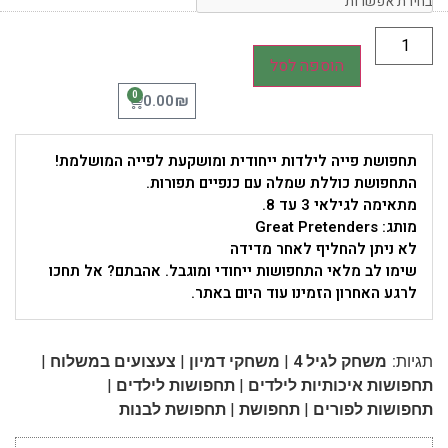
הוספה לסל
0
₪
0.00
תחפושת פייה לילדות ייחודית ומושקעת לפייה המושלמת!
התחפושת כוללת שמלה עם כנפיים תפורות.
מתאימה לגילאי 3 עד 8.
מותג: Great Pretenders
לא ניתן להחליף לאחר מדידה
שימו לב מלאי התחפושות ייחודי ומוגבל. אהבתם? אל תחכו
לרגע האחרון הזמינו עוד היום באתר.
|
|
|
תגיות:
משחק לגיל 4
משחקי דמיון
צעצועים במשלוח
|
|
תחפושות איכותיות לילדים
תחפושות לילדים
|
|
תחפושות לפורים
תחפושת
תחפושת לבנות