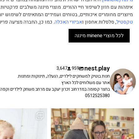
אימהות עם חזון לשיפור חיי ההורים. מוצרי מיננה משלבים פרקטיות 
מיוצרים מחומרים איכותיים, בטוחים ועמידים המתאימים לשימוש יומי
טקסטיל
, סלסלות אחסון ו
אביזרי האכלה
. כמו כן, החברה מציעה פריט
לכל מוצרי minene מיננה
nest.play
3,647
959
חנות בוטיק למשחקים לילדים, הנעלה, תינוקות ומתנות.
אתר עם משלוחים לכל הארץ
בחצר קסומה במדרחוב זכרון יעקב עם מרחב משחק לילדים וקפה
0512525380
כשפתחתי את החנות חלמתי ליצור מקום שהייתי
הבובה הכי מתוקה הגיעה אלינו!
...
שמחה
...
האף של הכ
7
0
39
16