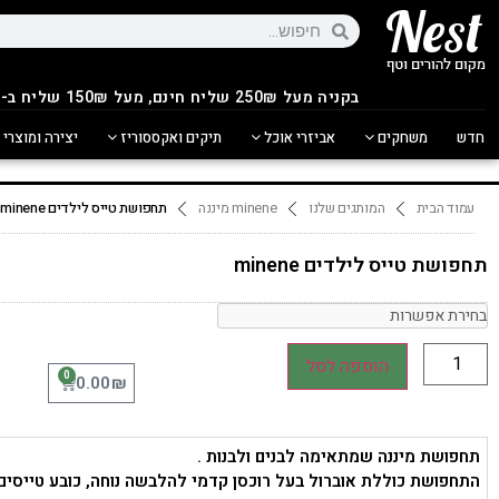
בקניה מעל 250
₪
שליח חינם, מעל 150₪ שליח ב-14.90₪
חדש
משחקים
אביזרי אוכל
תיקים ואקססוריז
יצירה ומוצרי 
עמוד הבית
המותגים שלנו
minene מיננה
תחפושת טייס לילדים minene
תחפושת טייס לילדים minene
הוספה לסל
0
₪
0.00
תחפושת מיננה שמתאימה לבנים ולבנות .
התחפושת כוללת אוברול בעל רוכסן קדמי להלבשה נוחה, כובע טייסי