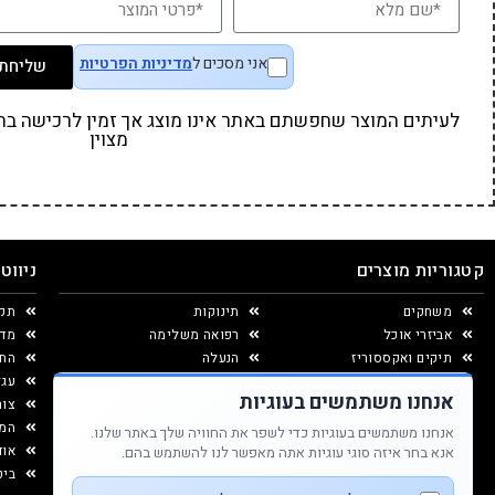
אני מסכים ל
מדיניות הפרטיות
שליחת 
לעיתים המוצר שחפשתם באתר אינו מוצג אך זמין לרכישה בחנו
מצוין
קטגוריות מוצרים
ניווט
משחקים
תינוקות
תקנ
אביזרי אוכל
רפואה משלימה
מדי
תיקים ואקססוריז
הנעלה
החל
יצירה ומוצרי נייר
עגל
אנחנו משתמשים בעוגיות
עיצוב החדר
צור
המג
אנחנו משתמשים בעוגיות כדי לשפר את החוויה שלך באתר שלנו.
אוד
אנא בחר איזה סוגי עוגיות אתה מאפשר לנו להשתמש בהם.
ביט