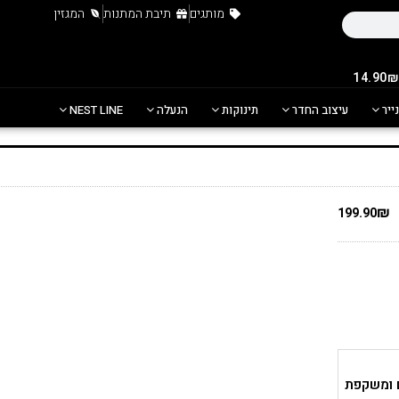
מותגים
תיבת המתנות
המגזין
נייר
עיצוב החדר
תינוקות
הנעלה
NEST LINE
₪
199.90
ם ומשקפת