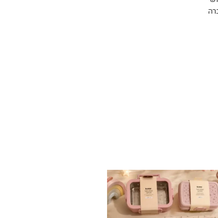
רה
✨ חוזרים למסגרת בסטייל! ✨
...
הקולקציה החדשה
9
4