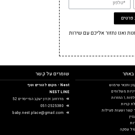
פרטים
ת ואנו נחזור אליכם עם שירות
 באתר
שומרים על קשר
ון ותנאי שימוש
Nest - מקום להורים וטף
ניות משלוחים
NEST LINE
פות \ החזרות
מדרחוב זכרון יעקב המייסדים 52
ת קניות
051-2525380
 קשר ושעות פעילות
baby.nest.place@gmail.com
זין
ות
ול עסקה