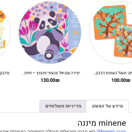
יצירה עם חול צבעוני מנצנץ – חיות מתוקות DJECO
מדבקות רב פעמיות פאפי – יצירה לקטנים על העץ
50.00
₪
130.00
₪
מידע על המותג
מדיניות משלוחים
minene מיננה
מיננה (Minene)