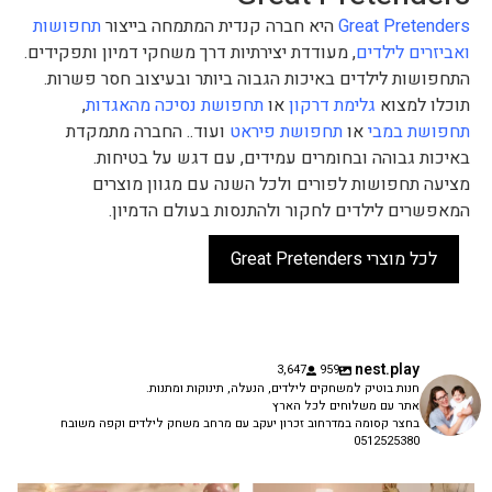
Great Pretenders
היא חברה קנדית המתמחה בייצור
תחפושות
ואביזרים לילדים
, מעודדת יצירתיות דרך משחקי דמיון ותפקידים.
התחפושות לילדים באיכות הגבוה ביותר ובעיצוב חסר פשרות.
תוכלו למצוא
גלימת דרקון
או
תחפושת נסיכה מהאגדות
,
תחפושת במבי
או
תחפושת פיראט
ועוד.. החברה מתמקדת
באיכות גבוהה ובחומרים עמידים, עם דגש על בטיחות.
מציעה תחפושות לפורים ולכל השנה עם מגוון מוצרים
המאפשרים לילדים לחקור ולהתנסות בעולם הדמיון.
לכל מוצרי Great Pretenders
nest.play
3,647
959
חנות בוטיק למשחקים לילדים, הנעלה, תינוקות ומתנות.
אתר עם משלוחים לכל הארץ
בחצר קסומה במדרחוב זכרון יעקב עם מרחב משחק לילדים וקפה משובח
0512525380