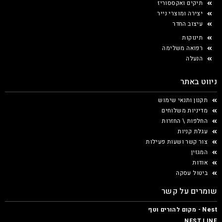
תיקים ואקססוריז
יצירה ומוצרי נייר
עיצוב החדר
תינוקות
רפואה משלימה
הנעלה
ניווט באתר
תקנון ותנאי שימוש
מדיניות משלוחים
החלפות \ החזרות
עגלת קניות
צור קשר ושעות פעילות
המגזין
אודות
ביטול עסקה
שומרים על קשר
Nest - מקום להורים וטף
NEST LINE