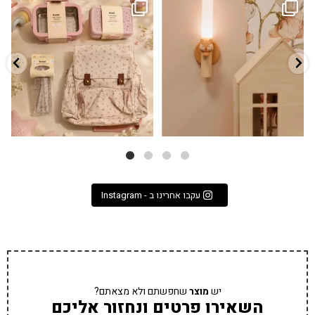
גם פריט עיצובי לחדר, גם מנורת לילה
✨ חוזרים למסגרת בסטייל! ✨
...
מרגיעה, וגם
...
הקולקציה החדשה
3
0
9
4
עקבו אחרינו ב - Instagram
יש
מוצר
שחפשתם ולא מצאתם?
השאירו פרטים ונחזור אליכם