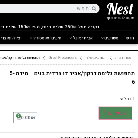
בקניה מעל 250
₪
שליח חינם, מעל 150₪ שליח ב-14.90₪
חדש
משחקים
אביזרי אוכל
תיקים ואקססוריז
יצירה ומוצרי 
עמוד הבית
המותגים שלנו
Great Pretenders
תחפושת גלימה דרקון/אביר ד
תחפושת גלימה דרקון/אביר דו צדדית בנים – מידה 5-
6
1 במלאי
הוספה לסל
0
₪
0.00