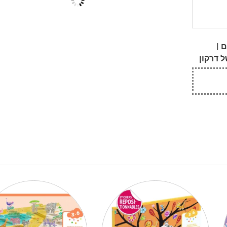
|
ם
 דרקון