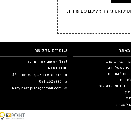
ת ואנו נחזור אליכם עם שירות
 באתר
שומרים על קשר
ון ותנאי שימוש
Nest - מקום להורים וטף
ניות משלוחים
NEST LINE
פות \ החזרות
מדרחוב זכרון יעקב המייסדים 52
ת קניות
051-2525380
 קשר ושעות פעילות
baby.nest.place@gmail.com
זין
ות
ול עסקה