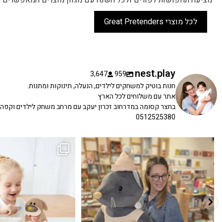
לכל מוצרי Great Pretenders
nest.play
3,647
959
חנות בוטיק למשחקים לילדים, הנעלה, תינוקות ומתנות.
אתר עם משלוחים לכל הארץ
בחצר קסומה במדרחוב זכרון יעקב עם מרחב משחק לילדים וקפה
0512525380
כשפתחתי את החנות חלמתי ליצור מקום שהייתי
הבובה הכי מתוקה הגיעה אלינו!
...
שמחה
...
האף של הכ
7
0
39
16