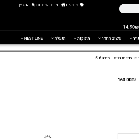
מותגים
תיבת המתנות
המגזין
נייר
עיצוב החדר
תינוקות
הנעלה
NEST LINE
ו צדדית בנים – מידה 5-6
₪
160.00