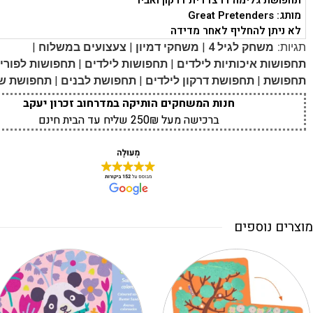
תחפושת גלימה דו צדדית דרקון ואביר
מותג: Great Pretenders
לא ניתן להחליף לאחר מדידה
|
|
|
תגיות:
משחק לגיל 4
משחקי דמיון
צעצועים במשלוח
|
|
תחפושות איכותיות לילדים
תחפושות לילדים
תחפושות לפורי
|
|
|
תחפושת
תחפושת דרקון לילדים
תחפושת לבנים
תחפושת של
חנות המשחקים הותיקה במדרחוב זכרון יעקב
ברכישה מעל 250₪ שליח עד הבית חינם
מוצרים נוספים