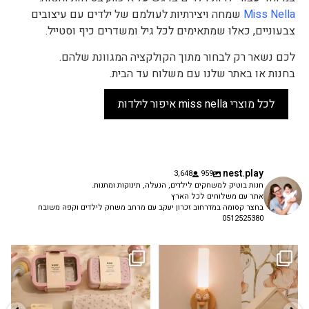
Miss Nella
שמחה ויצירתיות לעולמם של ילדים עם עיצובים
צבעוניים, כאלו שמתאימים לכל גיל ומשדרים כיף וסטייל.
לכם נשאר רק לבחור מתוך הקולקציה המגוונת שלהם.
בחנות או באתר שלנו עם משלוח עד הבית.
לכל מוצרי miss nella איפור לילדות
nest.play
3,648
959
חנות בוטיק למשחקים לילדים, הנעלה, תינוקות ומתנות.
אתר עם משלוחים לכל הארץ
בחצר קסומה במדרחוב זכרון יעקב עם מרחב משחק לילדים וקפה משובח
0512525380
גם פריט עיצובי לחדר, גם מנורת לילה
✨ חוזרים למסגרת בסטייל! ✨
...
מרגיעה, וגם
...
הקולקציה החדשה
3
0
9
4