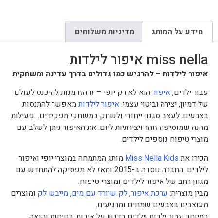
מידע על המותג
מדיניות משלוחים
miss nella איפור לילדות
איפור לילדות – להרגיש כמו גדולים בדרך עדינה ומשחקית
עבור ילדים,
איפור
הוא לא רק יופי – זו הזדמנות להיכנס לעולם
של דמיון, יצירה וביטוי עצמי.
איפור לילדות
מאפשר להתנסות
בצבעים, לעצב סגנון ייחודי ולשחק במשחקי תפקידים. פעילות
מהנה שמוסיפה זוהר ויצירתיות ליום. את האיפור ניתן לשלב עם
מוצרי טיפוח נוספים לילדים.
הכירו את
Miss Nella Kids
מותג המתמחה במוצרי יופי ואיפור
לילדים. החברה נוסדה ב-2015 ומאז לא מפסיקה להתחדש עם
מגוון רחב של איפור לילדים ומוצרי טיפוח.
מבין מוצריה:
ערכת איפור
,
לק שיורד עם מים
,
מייבש לק
ומוצרים
מעוצבים בצבעים שמחים ומרגיעים.
במיוחד עבור ילדות וילדים בדגש על איכות, בטיחות והנאה.