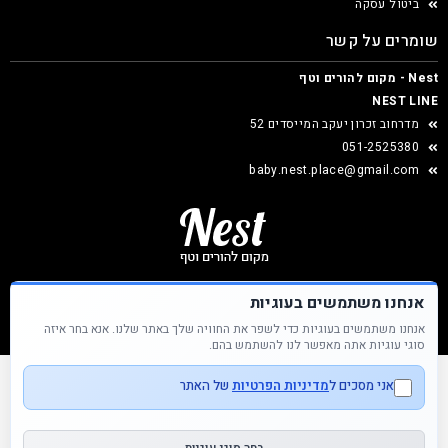
ביטול עסקה
שומרים על קשר
Nest - מקום להורים וטף
NEST LINE
מדרחוב זכרון יעקב המייסדים 52
051-2525380
baby.nest.place@gmail.com
אנחנו משתמשים בעוגיות
אנחנו משתמשים בעוגיות כדי לשפר את החוויה שלך באתר שלנו. אנא בחר איזה
Nest &copy כל הזכויות שמורות
סוגי עוגיות אתה מאפשר לנו להשתמש בהם.
אני מסכים ל
מדיניות הפרטיות
של האתר