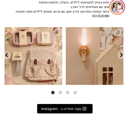
חנות בוטיק למשחקים לילדים, הנעלה, תינוקות ומתנות.
אתר עם משלוחים לכל הארץ
בחצר קסומה במדרחוב זכרון יעקב עם מרחב משחק לילדים וקפה משובח
0512525380
גם פריט עיצובי לחדר, גם מנורת לילה
✨ חוזרים למסגרת בסטייל! ✨
...
מרגיעה, וגם
...
הקולקציה החדשה
3
0
9
4
עקבו אחרינו ב - Instagram