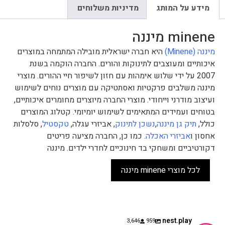
מידע על המותג
מדיניות משלוחים
minene מיננה
מיננה (Minene)
היא חברה ישראלית מובילה המתמחה במוצרים
איכותיים ומעוצבים לתינוקות והורים. החברה הוקמה בשנת
2007 על ידי שלוש אימהות עם חזון לשיפור חיי ההורים. מוצרי
מיננה משלבים פרקטיות ואסתטיקה עם מוצרים נוחים לשימוש
ועיצוב מודרני וייחודי. מוצרי החברה מיוצרים מחומרים איכותיים,
בטוחים ועמידים המתאימים לשימוש יומיומי. קטלוג המוצרים
כולל,
תיק גן מיננה
,
נשכן לתינוק
, אביזרי עגלה,
טקסטיל
, סלסלות
אחסון ו
אביזרי האכלה
. כמו כן, החברה מציעה פריטים
דקורטיביים ומשחקי בד חינוכיים לחדרי ילדים. מיננה
לכל מוצרי minene מיננה
nest.play
3,646
959