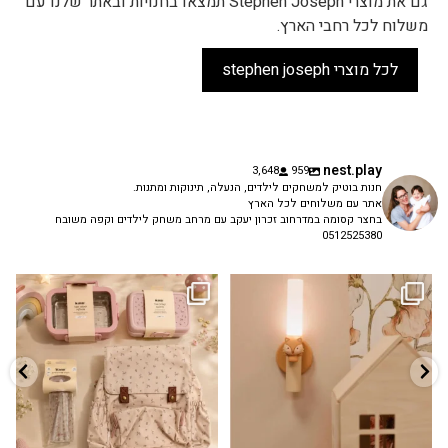
גם את מוצרי Stephen Joseph תמצאו בחנויות ובאתר שלנו עם
משלוח לכל רחבי הארץ.
לכל מוצרי stephen joseph
nest.play
3,648
959
חנות בוטיק למשחקים לילדים, הנעלה, תינוקות ומתנות.
אתר עם משלוחים לכל הארץ
בחצר קסומה במדרחוב זכרון יעקב עם מרחב משחק לילדים וקפה משובח
0512525380
גם פריט עיצובי לחדר, גם מנורת לילה
✨ חוזרים למסגרת בסטייל! ✨
...
מרגיעה, וגם
...
הקולקציה החדשה
3
0
9
4