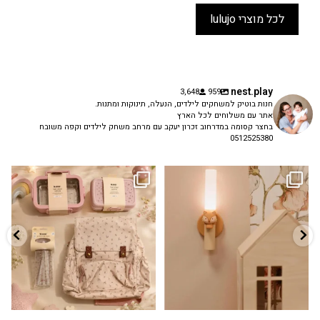
לכל מוצרי lulujo
nest.play
3,648
959
חנות בוטיק למשחקים לילדים, הנעלה, תינוקות ומתנות.
אתר עם משלוחים לכל הארץ
בחצר קסומה במדרחוב זכרון יעקב עם מרחב משחק לילדים וקפה משובח
0512525380
גם פריט עיצובי לחדר, גם מנורת לילה
✨ חוזרים למסגרת בסטייל! ✨
...
מרגיעה, וגם
...
הקולקציה החדשה
3
0
9
4