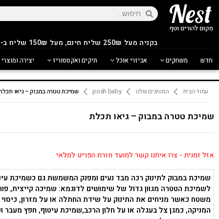
בקניה מעל 250
₪
שליח חינם, מעל 150₪ שליח ב-14.90₪
חדש
משחקים
אביזרי אוכל
תיקים ואקססוריז
יצירה ומוצרי 
עמוד הבית
המותגים שלנו
posh baby
שמיכת טטרה במבוק – גיאו תכלת
שמיכת טטרה במבוק – גיאו תכלת
אזל זמנית - צרו איתנו קשר למועד חזרת הפריט למלאי
שמיכת במבוק לתינוק רכה מבד נעים ומפנק המשמשת גם כשמיכת עיט
לשמיכת הטטרה מגוון גדול של שימושים לדוגמא: שמיכה קייצית, פור
משטח כאשר מניחים את התינוק על שידת החתלה או על מזרון, כיסוי 
המניקה, כמגן צל בעגלה או על חלון הרכב,שמיכת עיטוף, חפץ מעבר וע