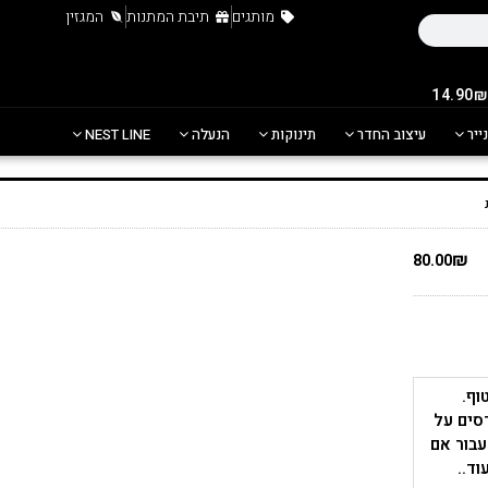
מותגים
תיבת המתנות
המגזין
נייר
עיצוב החדר
תינוקות
הנעלה
NEST LINE
₪
80.00
וף.
סים על
עבור אם
וד..