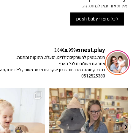
אין תיאור זמין למותג זה.
לכל מוצרי posh baby
nest.play
3,646
959
חנות בוטיק למשחקים לילדים, הנעלה, תינוקות ומתנות.
אתר עם משלוחים לכל הארץ
בחצר קסומה במדרחוב זכרון יעקב עם מרחב משחק לילדים וקפה
0512525380
כשפתחתי את החנות חלמתי ליצור מקום שהייתי
הבובה הכי מתוקה הגיעה אלינו!
...
שמחה
...
האף של הכ
7
0
39
16