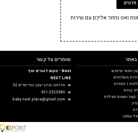
פרטים
ת ואנו נחזור אליכם עם שירות
 באתר
שומרים על קשר
ון ותנאי שימוש
Nest - מקום להורים וטף
ניות משלוחים
NEST LINE
פות \ החזרות
מדרחוב זכרון יעקב המייסדים 52
ת קניות
051-2525380
 קשר ושעות פעילות
baby.nest.place@gmail.com
זין
ות
ול עסקה