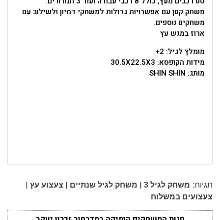
סט רכבים מעץ, כולל 8 רכבי עבודה ועוד 3 תמרורים.
משחק קטן עם אפשרויות גדולות למשחקי דמיון ולשילוב עם
משחקים נוספים.
ארוז במגש עץ
מומלץ לגיל: 2+
מידות הקופסא: 30.5X22.5X3
מותג: SHIN SHIN
|
|
|
תגיות:
משחק לגיל 3
משחק לגיל שנתיים
צעצוע עץ
צעצועים במשלוח
חנות המשחקים הותיקה במדרחוב זכרון יעקב