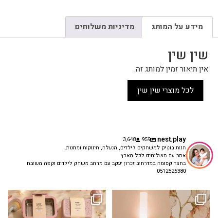
מידע על המותג
מדיניות משלוחים
שין שין
אין תיאור זמין למותג זה.
לכל מוצרי שין שין
nest.play
3,648
959
חנות בוטיק למשחקים לילדים, הנעלה, תינוקות ומתנות.
אתר עם משלוחים לכל הארץ
בחצר קסומה במדרחוב זכרון יעקב עם מרחב משחק לילדים וקפה משובח
0512525380
גם פריט עיצובי לחדר, גם מנורת לילה
✨ חוזרים למסגרת בסטייל! ✨
...
מרגיעה, וגם
...
הקולקציה החדשה