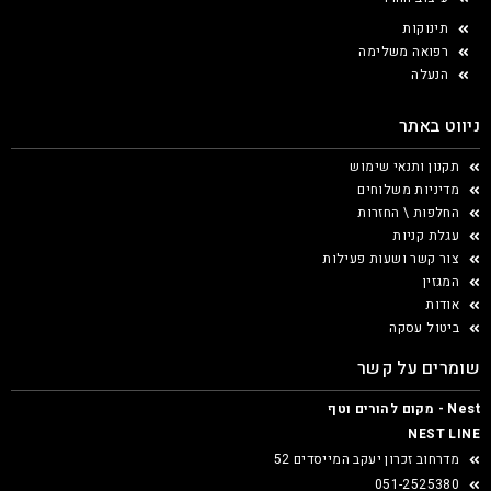
תינוקות
רפואה משלימה
הנעלה
ניווט באתר
תקנון ותנאי שימוש
מדיניות משלוחים
החלפות \ החזרות
עגלת קניות
צור קשר ושעות פעילות
המגזין
אודות
ביטול עסקה
שומרים על קשר
Nest - מקום להורים וטף
NEST LINE
מדרחוב זכרון יעקב המייסדים 52
051-2525380