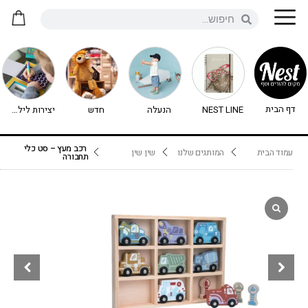
דף הבית
NEST LINE
הנעלה
חדש
יצירות לילדים - יצירה לילדים
רכב מעץ – סט כלי
עמוד הבית
המותגים שלנו
שין שין
תחבורה