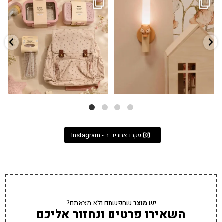
גם פריט עיצובי לחדר, גם מנורת לילה
✨ חוזרים למסגרת בסטייל! ✨
...
מרגיעה, וגם
...
הקולקציה החדשה
3
0
9
4
עקבו אחרינו ב - Instagram
יש
מוצר
שחפשתם ולא מצאתם?
השאירו פרטים ונחזור אליכם