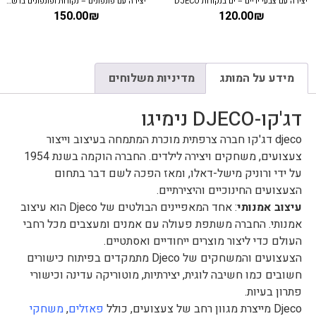
יצירה עם צבעי ידיים – ים בנקודות DJECO
יצירה עם פונפונים – נקודות ופונפונים בדשא DJECO
150.00
₪
120.00
₪
מידע על המותג
מדיניות משלוחים
דג'קו-DJECO נימיגו
djeco דג'קו חברה צרפתית מוכרת המתמחה בעיצוב וייצור
צעצועים, משחקים ויצירה לילדים. החברה הוקמה בשנת 1954
על ידי ורוניק מישל-דאלו, ומאז הפכה לשם דבר בתחום
הצעצועים החינוכיים והיצירתיים.
עיצוב אמנותי
: אחד המאפיינים הבולטים של Djeco הוא עיצוב
אמנותי. החברה משתפת פעולה עם אמנים ומעצבים מכל רחבי
העולם כדי ליצור מוצרים ייחודיים ואסתטיים.
הצעצועים והמשחקים של Djeco מתמקדים בפיתוח כישורים
חשובים כמו חשיבה לוגית, יצירתיות, מוטוריקה עדינה וכישורי
פתרון בעיות.
Djeco מייצרת מגוון רחב של צעצועים, כולל
פאזלים
,
משחקי