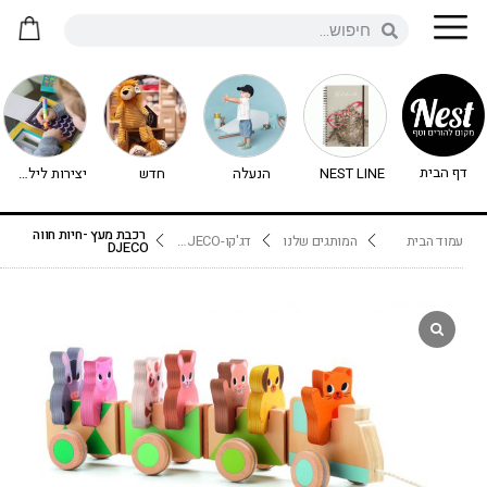
דף הבית
NEST LINE
הנעלה
חדש
יצירות לילדים - יצירה לילדים
רכבת מעץ -חיות חווה
עמוד הבית
המותגים שלנו
דג'קו-DJECO נימיגו
DJECO