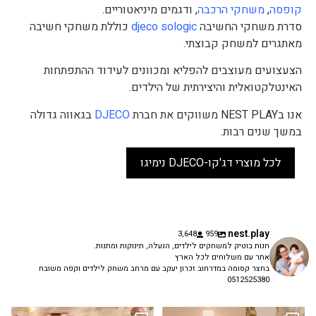
קופסה
,
משחקי הרכבה
, ודגמים מיניאטוריים.
סדרת משחקי החשיבה
djeco sologic
כוללת משחקי חשיבה
מאתגרים למשחק קבוצתי.
הצעצועים מעוצבים להפליא ומכוונים לעידוד ההתפתחות
האינטלקטואלית והיצירתית של הילדים.
אנו בNEST PLAY משווקים את חברת
DJECO
בגאווה גדולה
במשך שנים רבות.
לכל מוצרי דג'קו-DJECO נימיגו
nest.play
3,648
959
חנות בוטיק למשחקים לילדים, הנעלה, תינוקות ומתנות.
אתר עם משלוחים לכל הארץ
בחצר קסומה במדרחוב זכרון יעקב עם מרחב משחק לילדים וקפה משובח
0512525380