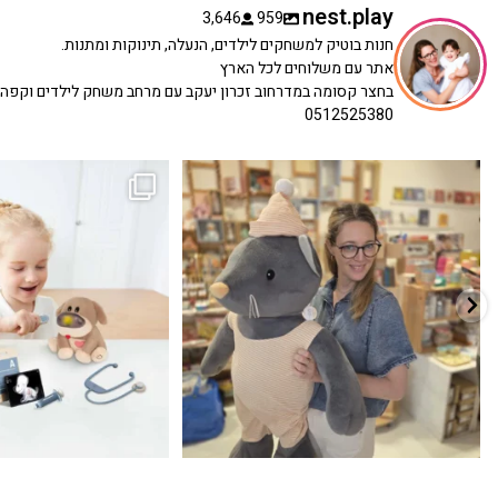
nest.play
3,646
959
חנות בוטיק למשחקים לילדים, הנעלה, תינוקות ומתנות.
אתר עם משלוחים לכל הארץ
בחצר קסומה במדרחוב זכרון יעקב עם מרחב משחק לילדים וקפה
0512525380
כשפתחתי את החנות חלמתי ליצור מקום שהייתי
הבובה הכי מתוקה הגיעה אלינו!
...
שמחה
...
האף של הכ
7
0
39
16