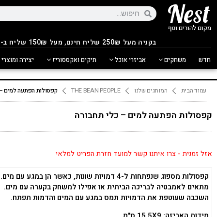
בקניה מעל 250
₪
שליח חינם, מעל 150₪ שליח ב-14.90₪
חדש
משחקים
אביזרי אוכל
תיקים ואקססוריז
יצירה ומוצרי 
עמוד הבית
המותגים שלנו
THE BEAN PEOPLE
קפסולות הפתעה למים – 
קפסולות הפתעה למים – כלי תחבורה
אזל זמנית - צרו איתנו קשר למועד חזרת הפריט למלאי
קפסולות מספוג שנפתחות ל-4 דמויות שונות, כאשר הן במגע עם מים.
מתאים לאמבטיה לבריכה הביתית או אפילו למשחק בקערה עם מים.
השכבה שעוטפת את הדמויות תמס במגע עם המים והדמות תפתח.
מידות האריזה: 15.5X9 ס"מ