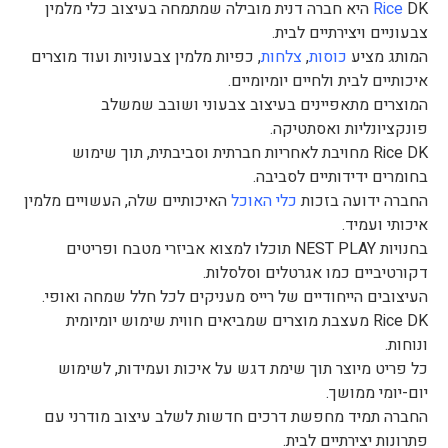
Rice
DK היא חברה דנית מובילה שמתמחה בעיצוב כלי מלמין
צבעוניים ויצירתיים לבית.
המותג מציע
כוסות
,
צלחות
, כפיות מלמין צבעוניות ועוד מוצרים
איכותיים לבית ולחיים יומיומיים.
המוצרים מתאפיינים בעיצוב צבעוני ושובב שמשלב
פונקציונליות ואסתטיקה.
Rice DK מחויבת לאחריות חברתית וסביבתית, תוך שימוש
בחומרים ידידותיים לסביבה.
החברה ידועה בזכות
כלי האוכל
האיכותיים שלה, העשויים מלמין
איכותי ועמיד.
בחנויות NEST PLAY תוכלו למצוא אביזרי מטבח ופריטים
דקורטיביים כמו אגרטלים וסלסלות.
העיצובים הייחודיים של רייס מעניקים לכל חלל שמחה ואופי.
Rice DK מעצבת מוצרים שמביאים חווית שימוש יומיומית
ונוחות.
כל פריט מיוצר תוך שימת דגש על איכות ועמידות, לשימוש
יום-יומי ממושך.
החברה תמיד מחפשת דרכים חדשות לשלב עיצוב מודרני עם
פתרונות יצירתיים לבית.