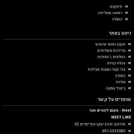
תינוקות
רפואה משלימה
הנעלה
ניווט באתר
תקנון ותנאי שימוש
מדיניות משלוחים
החלפות \ החזרות
עגלת קניות
צור קשר ושעות פעילות
המגזין
אודות
ביטול עסקה
שומרים על קשר
Nest - מקום להורים וטף
NEST LINE
מדרחוב זכרון יעקב המייסדים 52
051-2525380