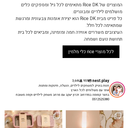
המוצרים של Rice DK מתאימים לכל גיל ומספקים כלים
מושלמים לילדים ומבוגרים.
כל פריט מבית Rice DK הוא יצירת אומנות צבעונית ומרגשת
שמתאימה לכל חלל.
העיצובים משדרים אווירה חמה ומזמינה, ומביאים לכל בית
תחושת נועם ושמחה.
לכל מוצרי rice כלי מלמין
nest.play
3,646
959
חנות בוטיק למשחקים לילדים, הנעלה, תינוקות ומתנות.
אתר עם משלוחים לכל הארץ
בחצר קסומה במדרחוב זכרון יעקב עם מרחב משחק לילדים וקפה משובח
0512525380
גם פריט עיצובי לחדר, גם מנורת לילה
✨ חוזרים למסגרת בסטייל! ✨
...
מרגיעה, וגם
...
הקולקציה החדשה
3
0