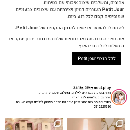
אהובים, ומשלבים עיצוב איכותי עם בטיחות.
Petit Jour
מעוררים דמיון ויצירתיות עם עיצובים צבעוניים
שמוסיפים קסם לכל רגע ביום.
לא תוכלו להשאר אדישים למגוון המקסים של
Petit Jour.
את מוצרי החברה תמצאו בחנויות שלנו במדרחוב זכרון יעקב או
במשלוח לכל רחבי הארץ.
לכל מוצרי Petit jour
nest.play
3,648
959
חנות בוטיק למשחקים לילדים, הנעלה, תינוקות ומתנות.
אתר עם משלוחים לכל הארץ
בחצר קסומה במדרחוב זכרון יעקב עם מרחב משחק לילדים וקפה משובח
0512525380
גם פריט עיצובי לחדר, גם מנורת לילה
✨ חוזרים למסגרת בסטייל! ✨
...
מרגיעה, וגם