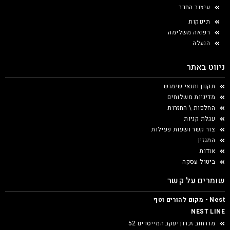
עיצוב החדר
תינוקות
רפואה משלימה
הנעלה
ניווט באתר
תקנון ותנאי שימוש
מדיניות משלוחים
החלפות \ החזרות
עגלת קניות
צור קשר ושעות פעילות
המגזין
אודות
ביטול עסקה
שומרים על קשר
Nest - מקום להורים וטף
NEST LINE
מדרחוב זכרון יעקב המייסדים 52