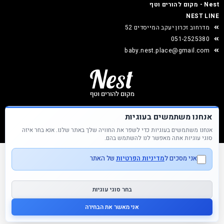
Nest - מקום להורים וטף
NEST LINE
מדרחוב זכרון יעקב המייסדים 52
051-2525380
baby.nest.place@gmail.com
אנחנו משתמשים בעוגיות
אנחנו משתמשים בעוגיות כדי לשפר את החוויה שלך באתר שלנו. אנא בחר איזה
Nest &copy כל הזכויות שמורות
סוגי עוגיות אתה מאפשר לנו להשתמש בהם.
אני מסכים ל
מדיניות הפרטיות
של האתר
בחר סוגי עוגיות
אני מאשר את הבחירה