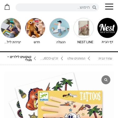
דף הבית
NEST LINE
הנעלה
חדש
יצירות לילדים - יצירה לילדים
קעקועים לילדים –
עמוד הבית
המותגים שלנו
דג'קו-DJECO נימיגו
מטלי