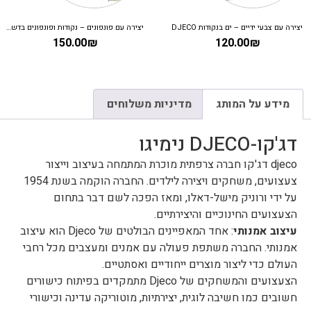
יצירה עם צבעי ידיים – ים בנקודות DJECO
יצירה עם פונפונים – נקודות ופונפונים בדשא DJECO
150.00
₪
120.00
₪
מידע על המותג
מדיניות משלוחים
דג'קו-DJECO נימיגו
djeco דג'קו חברה צרפתית מוכרת המתמחה בעיצוב וייצור
צעצועים, משחקים ויצירה לילדים. החברה הוקמה בשנת 1954
על ידי ורוניק מישל-דאלו, ומאז הפכה לשם דבר בתחום
הצעצועים החינוכיים והיצירתיים.
עיצוב אמנותי
: אחד המאפיינים הבולטים של Djeco הוא עיצוב
אמנותי. החברה משתפת פעולה עם אמנים ומעצבים מכל רחבי
העולם כדי ליצור מוצרים ייחודיים ואסתטיים.
הצעצועים והמשחקים של Djeco מתמקדים בפיתוח כישורים
חשובים כמו חשיבה לוגית, יצירתיות, מוטוריקה עדינה וכישורי