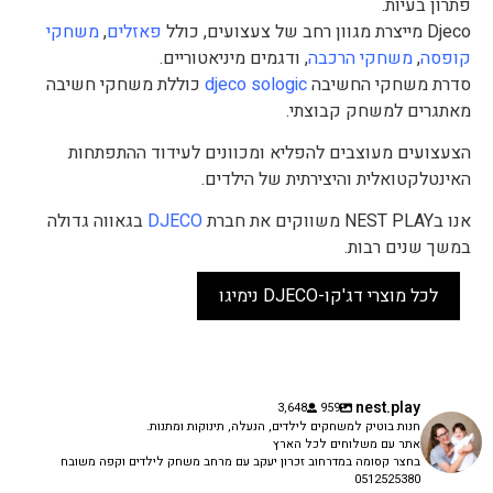
פתרון בעיות.
Djeco מייצרת מגוון רחב של צעצועים, כולל
פאזלים
,
משחקי
קופסה
,
משחקי הרכבה
, ודגמים מיניאטוריים.
סדרת משחקי החשיבה
djeco sologic
כוללת משחקי חשיבה
מאתגרים למשחק קבוצתי.
הצעצועים מעוצבים להפליא ומכוונים לעידוד ההתפתחות
האינטלקטואלית והיצירתית של הילדים.
אנו בNEST PLAY משווקים את חברת
DJECO
בגאווה גדולה
במשך שנים רבות.
לכל מוצרי דג'קו-DJECO נימיגו
nest.play
3,648
959
חנות בוטיק למשחקים לילדים, הנעלה, תינוקות ומתנות.
אתר עם משלוחים לכל הארץ
בחצר קסומה במדרחוב זכרון יעקב עם מרחב משחק לילדים וקפה משובח
0512525380