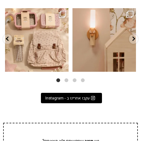
גם פריט עיצובי לחדר, גם מנורת לילה
✨ חוזרים למסגרת בסטייל! ✨
...
מרגיעה, וגם
...
הקולקציה החדשה
3
0
9
4
עקבו אחרינו ב - Instagram