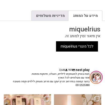
מידע על המותג
מדיניות משלוחים
miquelrius
אין תיאור זמין למותג זה.
לכל מוצרי miquelrius
nest.play
3,646
959
חנות בוטיק למשחקים לילדים, הנעלה, תינוקות ומתנות.
אתר עם משלוחים לכל הארץ
בחצר קסומה במדרחוב זכרון יעקב עם מרחב משחק לילדים וקפה משובח
0512525380
גם פריט עיצובי לחדר, גם מנורת לילה
✨ חוזרים למסגרת בסטייל! ✨
...
מרגיעה, וגם
...
הקולקציה החדשה