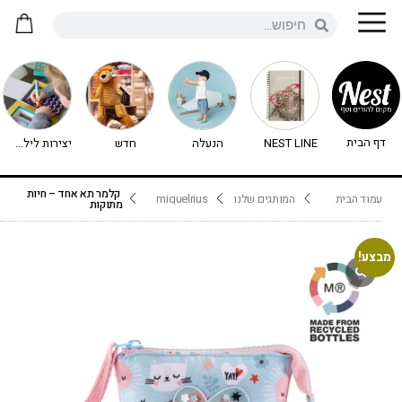
דף הבית
NEST LINE
הנעלה
חדש
יצירות לילדים - יצירה לילדים
קלמר תא אחד – חיות
עמוד הבית
המותגים שלנו
miquelrius
מתוקות
מבצע!