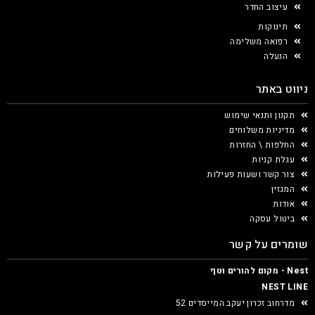
עיצוב החדר
תינוקות
רפואה משלימה
הנעלה
ניווט באתר
תקנון ותנאי שימוש
מדיניות משלוחים
החלפות \ החזרות
עגלת קניות
צור קשר ושעות פעילות
המגזין
אודות
ביטול עסקה
שומרים על קשר
Nest - מקום להורים וטף
NEST LINE
מדרחוב זכרון יעקב המייסדים 52