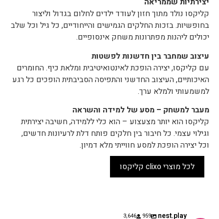
יצירתיות שממריאה
קליקסו נולד מתוך חזון לעודד ילדים לחלום בגדול וליצור
בחופשיות. בזכות החלקים הגמישים והייחודיים, כל גיל וכל שלב
יכולים ליהנות מפתרונות משחק אינסופיים.
עיצוב שמחבר בין חדשנות לפשטות
עם קליקסו, יצירה הופכת לאינטואיטיבית ומלאת כיף. החומרים
האיכותיים, העיצוב החדשני והתפיסה הסביבתית הופכים כל רגע
למשמעותי ולמלא ערך.
מעבר למשחק – מסע של למידה והשראה
קליקסו הוא יותר מצעצוע – הוא כלי ללמידה, חשיבה יצירתית
וגילוי עצמי. כל חיבור בין חלקים פותח דלת לרעיונות חדשים,
וכל יצירה הופכת למסע חווייתי מלא דמיון.
לכל מוצרי clixo קליקסו
nest.play
3,646
959