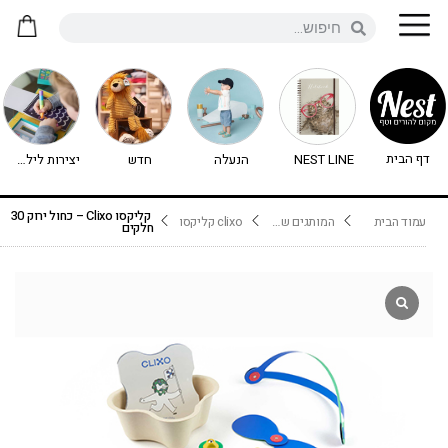
דף הבית
NEST LINE
הנעלה
חדש
יצירות לילדים - יצירה לילדים
קליקסו Clixo – כחול ירוק 30
עמוד הבית
המותגים שלנו
clixo קליקסו
חלקים