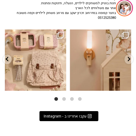
חנות בוטיק למשחקים לילדים, הנעלה, תינוקות ומתנות.
אתר עם משלוחים לכל הארץ
בחצר קסומה במדרחוב זכרון יעקב עם מרחב משחק לילדים וקפה משובח
0512525380
גם פריט עיצובי לחדר, גם מנורת לילה
✨ חוזרים למסגרת בסטייל! ✨
...
מרגיעה, וגם
...
הקולקציה החדשה
3
0
9
4
עקבו אחרינו ב - Instagram