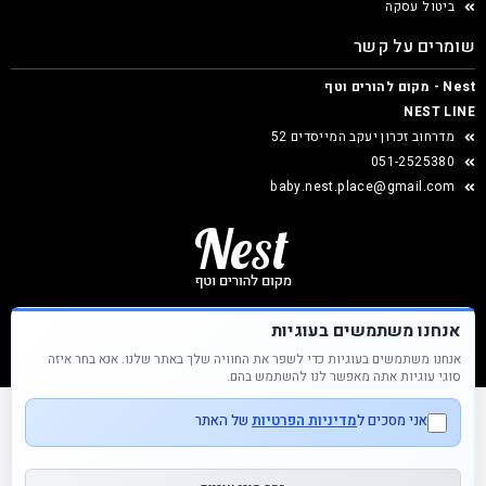
ביטול עסקה
שומרים על קשר
Nest - מקום להורים וטף
NEST LINE
מדרחוב זכרון יעקב המייסדים 52
051-2525380
baby.nest.place@gmail.com
אנחנו משתמשים בעוגיות
אנחנו משתמשים בעוגיות כדי לשפר את החוויה שלך באתר שלנו. אנא בחר איזה
Nest &copy כל הזכויות שמורות
סוגי עוגיות אתה מאפשר לנו להשתמש בהם.
אני מסכים ל
מדיניות הפרטיות
של האתר