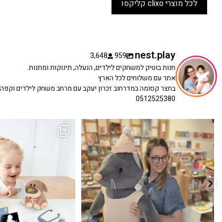
לכל מוצרי clixo קליקסו
nest.play
3,648
959
חנות בוטיק למשחקים לילדים, הנעלה, תינוקות ומתנות.
אתר עם משלוחים לכל הארץ
בחצר קסומה במדרחוב זכרון יעקב עם מרחב משחק לילדים וקפה
0512525380
כשפתחתי את החנות חלמתי ליצור מקום שהייתי
הבובה הכי מתוקה הגיעה אלינו!
...
שמחה
...
האף של הכ
7
0
39
16