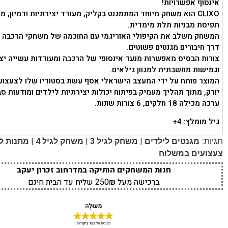
אינסוף אפשרויות!
CLIXO הוא משחק מיוחד המתמגנט בקליק, מעודד יצירתיות ודמיון, 
תפיסת מבניות תלת מימדית.
המשחק משלב את הקיפולי האוריגמי עם החוכמה של משחקי הרכבה 
דרך חיבורים מגנטים פשוטים.
צורות הבסיס מאפשרות מנעד אינסופי של הרכבה ומעודדות עשייה יצ
וגמישות מחשבתית למגוון גילאים.
המוצר פותח על ידי המעצב הישראלי אסף עשת בסטודיו שלו לצעצועי
יורק, מתוך תהליך מעמיק בפיתוח יכולות יצירתיות לילדים ומודעות סב
ערכה מכילה 18 חלקים, 6 צורות שונות.
גיל מומלץ: 4+
|
|
|
תגיות:
מגנטים לילדים
משחק לגיל 3
משחק לגיל 4
מתנות לגי
צעצועים במשלוח
חנות המשחקים הותיקה במדרחוב זכרון יעקב
ברכישה מעל 250₪ שליח עד הבית חינם