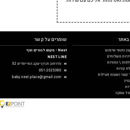
ת ואנו נחזור אליכם עם שירות
 באתר
שומרים על קשר
ון ותנאי שימוש
Nest - מקום להורים וטף
ניות משלוחים
NEST LINE
פות \ החזרות
מדרחוב זכרון יעקב המייסדים 52
ת קניות
051-2525380
 קשר ושעות פעילות
baby.nest.place@gmail.com
זין
ות
ול עסקה