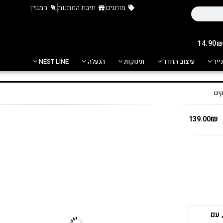
מותגים
תיבת המתנות
המגזין
נייר
עיצוב החדר
תינוקות
הנעלה
NEST LINE
₪
139.00
 עם