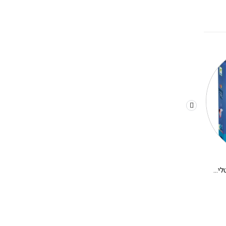
משחק קופסא לילדים – קריסטלים בחלל
יצירה DIY בתים מיניאטורים DJECO – אלבה
280.00
₪
180.00
₪