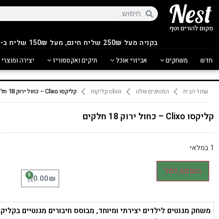
בקניה מעל 250
₪
שליח חינם, מעל 150₪ שליח ב-14.90₪
חדש
משחקים
אביזרי אוכל
תיקים ואקססוריז
יצירה ומוצרי 
עמוד הבית
המותגים שלנו
clixo קליקסו
קליקסו Clixo – כחול ירוק 18 חלקים
קליקסו Clixo – כחול ירוק 18 חלקים
1 במלאי
הוספה לסל
0
₪
0.00
משחק מגנטים לילדים יצירתי ומיוחד, מבוסס חיבורים מגנטיים בקליק,