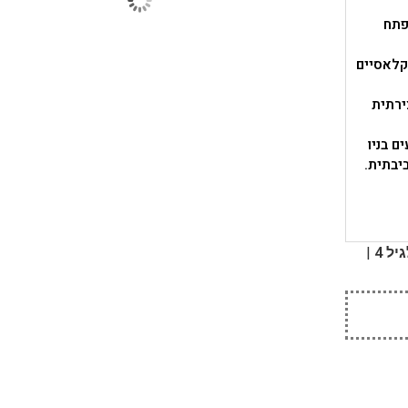
מפתח
קלאסיים
ירתית
ם בניו
יבתית.
|
ל 4