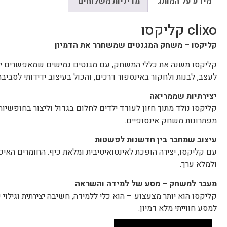
מידע על המותג
מדיניות משלוחים
clixo קליקסו
קליקסו – משחק המגנטים שמשחרר את הדמיון
קליקסו משנה את כללי המשחק, עם מגנטים גמישים שמאפשרים יציר
לעצב, לבנות ולחקור באינספור דרכים, והכול בעיצוב ידידותי לסביבה
יצירתיות שממריאה
קליקסו נולד מתוך חזון לעודד ילדים לחלום בגדול וליצור בחופשיות.
מפתרונות משחק אינסופיים.
עיצוב שמחבר בין חדשנות לפשטות
עם קליקסו, יצירה הופכת לאינטואיטיבית ומלאת כיף. החומרים האי
ולמלא ערך.
מעבר למשחק – מסע של למידה והשראה
קליקסו הוא יותר מצעצוע – הוא כלי ללמידה, חשיבה יצירתית וגילוי 
למסע חווייתי מלא דמיון.