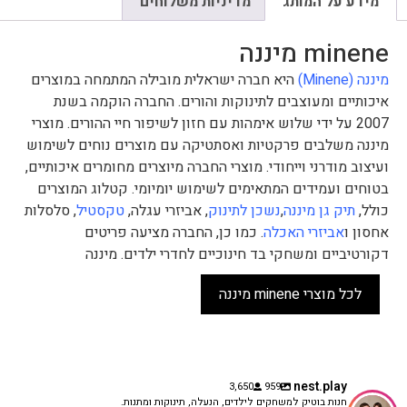
מידע על המותג
מדיניות משלוחים
minene מיננה
מיננה (Minene)
היא חברה ישראלית מובילה המתמחה במוצרים
איכותיים ומעוצבים לתינוקות והורים. החברה הוקמה בשנת
2007 על ידי שלוש אימהות עם חזון לשיפור חיי ההורים. מוצרי
מיננה משלבים פרקטיות ואסתטיקה עם מוצרים נוחים לשימוש
ועיצוב מודרני וייחודי. מוצרי החברה מיוצרים מחומרים איכותיים,
בטוחים ועמידים המתאימים לשימוש יומיומי. קטלוג המוצרים
כולל,
תיק גן מיננה
,
נשכן לתינוק
, אביזרי עגלה,
טקסטיל
, סלסלות
אחסון ו
אביזרי האכלה
. כמו כן, החברה מציעה פריטים
דקורטיביים ומשחקי בד חינוכיים לחדרי ילדים. מיננה
לכל מוצרי minene מיננה
nest.play
3,650
959
חנות בוטיק למשחקים לילדים, הנעלה, תינוקות ומתנות.