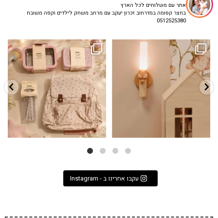
אתר עם משלוחים לכל הארץ
בחצר קסומה במדרחוב זכרון יעקב עם מרחב משחק לילדים וקפה משובח
0512525380
גם פריט עיצובי לחדר, גם מנורת לילה
✨ חוזרים למסגרת בסטייל! ✨
...
מרגיעה, וגם
...
הקולקציה החדשה
3
0
9
4
עקבו אחרינו ב - Instagram