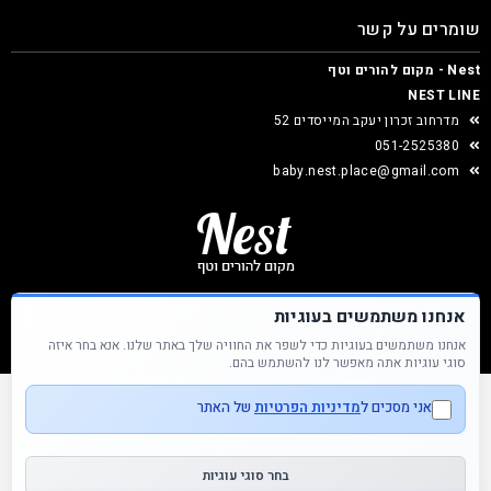
שומרים על קשר
Nest - מקום להורים וטף
NEST LINE
מדרחוב זכרון יעקב המייסדים 52
051-2525380
baby.nest.place@gmail.com
אנחנו משתמשים בעוגיות
אנחנו משתמשים בעוגיות כדי לשפר את החוויה שלך באתר שלנו. אנא בחר איזה
Nest &copy כל הזכויות שמורות
סוגי עוגיות אתה מאפשר לנו להשתמש בהם.
אני מסכים ל
מדיניות הפרטיות
של האתר
בחר סוגי עוגיות