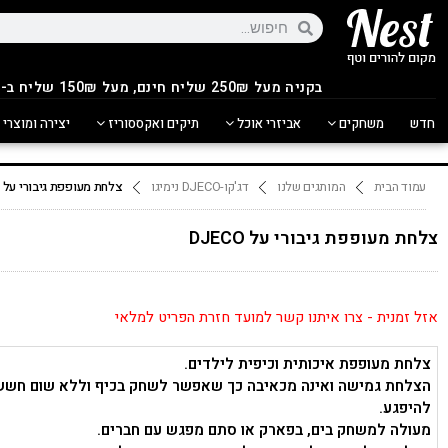
בקניה מעל 250
₪
שליח חינם, מעל 150₪ שליח ב-14.90₪
חדש
משחקים
אביזרי אוכל
תיקים ואקססוריז
יצירה ומוצרי 
עמוד הבית
המותגים שלנו
דג'קו-DJECO נימיגו
צלחת מעופפת גיבורי על DJECO
צלחת מעופפת גיבורי על DJECO
אזל זמנית - צרו איתנו קשר למועד חזרת הפריט למלאי
צלחת מעופפת איכותית וכיפית לילדים.
הצלחת גמישה ואינה מכאיבה כך שאפשר לשחק בכיף וללא שום חשש
להיפגע.
מעולה למשחק בים, בפארק או סתם מפגש עם חברים.