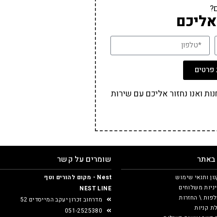
?
אליכם
פרטים
ת ואנו נחזור אליכם עם שירות
 באתר
שומרים על קשר
ון ותנאי שימוש
Nest - מקום להורים וטף
ניות משלוחים
NEST LINE
פות \ החזרות
מדרחוב זכרון יעקב המייסדים 52
ת קניות
051-2525380