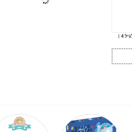
|
יל 4