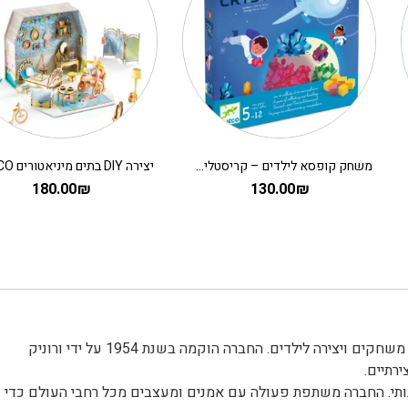
משחק קופסא לילדים – קריסטלים בחלל
180.00
₪
130.00
₪
djeco דג'קו חברה צרפתית מוכרת המתמחה בעיצוב וייצור צעצועים, משחקים ויצירה לילדים. החברה הוקמה בשנת 1954 על ידי ורוניק
רתיים.
לטים של Djeco הוא עיצוב אמנותי. החברה משתפת פעולה עם אמנים ומעצבים מכל רחבי העולם כדי