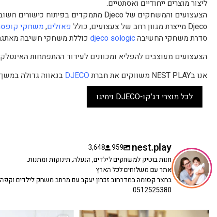
ליצור מוצרים ייחודיים ואסתטיים.
הצעצועים והמשחקים של Djeco מתמקדים בפיתוח כישורים חשובים כמו חשיבה לוגית, יצירתיות, מוטוריקה עדינה וכישורי פתרון בעיות.
Djeco מייצרת מגוון רחב של צעצועים, כולל
פאזלים
,
משחקי קופסה
סדרת משחקי החשיבה
djeco sologic
כוללת משחקי חשיבה מאתגר
הצעצועים מעוצבים להפליא ומכוונים לעידוד ההתפתחות האינטלקטו
אנו בNEST PLAY משווקים את חברת
DJECO
בגאווה גדולה במשך 
לכל מוצרי דג'קו-DJECO נימיגו
nest.play
3,648
959
חנות בוטיק למשחקים לילדים, הנעלה, תינוקות ומתנות.
אתר עם משלוחים לכל הארץ
בחצר קסומה במדרחוב זכרון יעקב עם מרחב משחק לילדים וקפה
0512525380