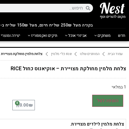
בקניה מעל 250
₪
שליח חינם, מעל 150₪ שליח ב-14.90₪
חדש
משחקים
אביזרי אוכל
תיקים ואקססוריז
יצירה ומוצרי 
עמוד הבית
המותגים שלנו
rice כלי מלמין
צלחת מלמין מחולקת מצויירת – או
צלחת מלמין מחולקת מצויירת – אוקיאנוס כחול RICE
1 במלאי
הוספה לסל
0
₪
0.00
צלחת מלמין לילדים מצויירת.