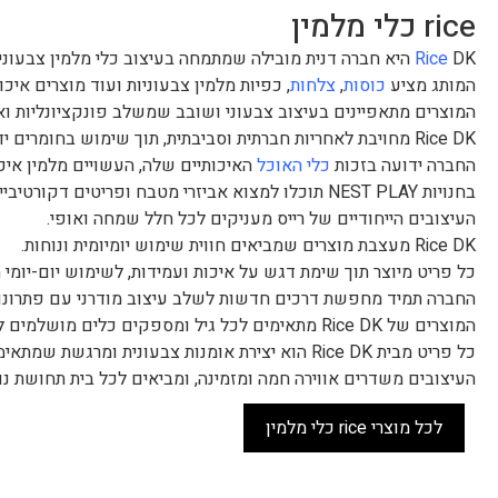
rice כלי מלמין
DK היא חברה דנית מובילה שמתמחה בעיצוב כלי מלמין צבעוניים ויצירתיים לבית.
Rice
המותג מציע
כוסות
,
צלחות
, כפיות מלמין צבעוניות ועוד מוצרים איכות
המוצרים מתאפיינים בעיצוב צבעוני ושובב שמשלב פונקציונליות ו
Rice DK מחויבת לאחריות חברתית וסביבתית, תוך שימוש בחומרים ידידותיים לסביבה.
החברה ידועה בזכות
כלי האוכל
האיכותיים שלה, העשויים מלמין איכו
בחנויות NEST PLAY תוכלו למצוא אביזרי מטבח ופריטים דקורטיביים כמו אגרטלים וסלסלות.
העיצובים הייחודיים של רייס מעניקים לכל חלל שמחה ואופי.
Rice DK מעצבת מוצרים שמביאים חווית שימוש יומיומית ונוחות.
כל פריט מיוצר תוך שימת דגש על איכות ועמידות, לשימוש יום-יומי 
החברה תמיד מחפשת דרכים חדשות לשלב עיצוב מודרני עם פתרונות 
המוצרים של Rice DK מתאימים לכל גיל ומספקים כלים מושלמים לילדים ומבוגרים.
כל פריט מבית Rice DK הוא יצירת אומנות צבעונית ומרגשת שמתאימה לכל חלל.
העיצובים משדרים אווירה חמה ומזמינה, ומביאים לכל בית תחושת נ
לכל מוצרי rice כלי מלמין