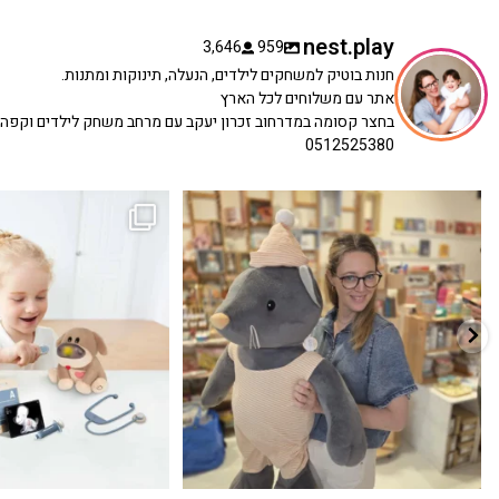
nest.play
3,646
959
חנות בוטיק למשחקים לילדים, הנעלה, תינוקות ומתנות.
אתר עם משלוחים לכל הארץ
בחצר קסומה במדרחוב זכרון יעקב עם מרחב משחק לילדים וקפה
0512525380
כשפתחתי את החנות חלמתי ליצור מקום שהייתי
הבובה הכי מתוקה הגיעה אלינו!
...
שמחה
...
האף של הכ
7
0
39
16