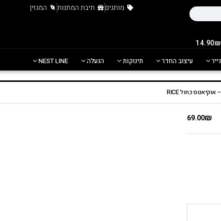
מותגים
תיבת המתנות
המגזין
נייר
עיצוב החדר
תינוקות
הנעלה
NEST LINE
קיאנוס כחול RICE
₪
69.00