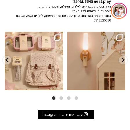
nest.play
3,646
959
חנות בוטיק למשחקים לילדים, הנעלה, תינוקות ומתנות.
אתר עם משלוחים לכל הארץ
בחצר קסומה במדרחוב זכרון יעקב עם מרחב משחק לילדים וקפה משובח
0512525380
גם פריט עיצובי לחדר, גם מנורת לילה
✨ חוזרים למסגרת בסטייל! ✨
...
מרגיעה, וגם
...
הקולקציה החדשה
3
0
9
4
עקבו אחרינו ב - Instagram