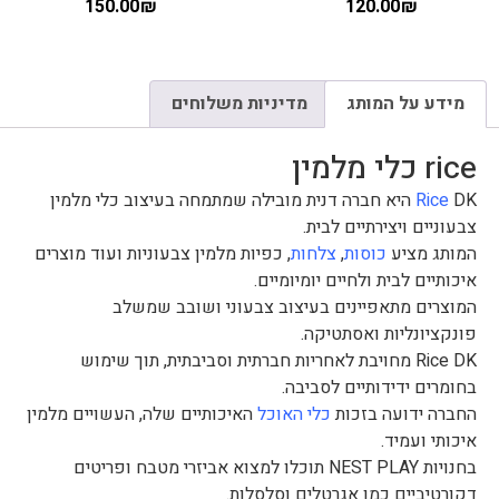
150.00
₪
120.00
₪
מידע על המותג
מדיניות משלוחים
rice כלי מלמין
Rice
DK היא חברה דנית מובילה שמתמחה בעיצוב כלי מלמין
צבעוניים ויצירתיים לבית.
המותג מציע
כוסות
,
צלחות
, כפיות מלמין צבעוניות ועוד מוצרים
איכותיים לבית ולחיים יומיומיים.
המוצרים מתאפיינים בעיצוב צבעוני ושובב שמשלב
פונקציונליות ואסתטיקה.
Rice DK מחויבת לאחריות חברתית וסביבתית, תוך שימוש
בחומרים ידידותיים לסביבה.
החברה ידועה בזכות
כלי האוכל
האיכותיים שלה, העשויים מלמין
איכותי ועמיד.
בחנויות NEST PLAY תוכלו למצוא אביזרי מטבח ופריטים
דקורטיביים כמו אגרטלים וסלסלות.