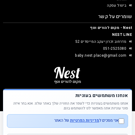
ביטול עסקה
שומרים על קשר
Nest - מקום להורים וטף
NEST LINE
מדרחוב זכרון יעקב המייסדים 52
051-2525380
baby.nest.place@gmail.com
אנחנו משתמשים בעוגיות
אנחנו משתמשים בעוגיות כדי לשפר את החוויה שלך באתר שלנו. אנא בחר איזה
Nest &copy כל הזכויות שמורות
סוגי עוגיות אתה מאפשר לנו להשתמש בהם.
אני מסכים ל
מדיניות הפרטיות
של האתר