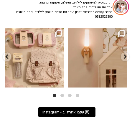
חנות בוטיק למשחקים לילדים, הנעלה, תינוקות ומתנות.
אתר עם משלוחים לכל הארץ
בחצר קסומה במדרחוב זכרון יעקב עם מרחב משחק לילדים וקפה משובח
0512525380
גם פריט עיצובי לחדר, גם מנורת לילה
✨ חוזרים למסגרת בסטייל! ✨
...
מרגיעה, וגם
...
הקולקציה החדשה
3
0
9
4
עקבו אחרינו ב - Instagram