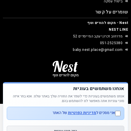
ביטול עסקה
שומרים על קשר
Nest - מקום להורים וטף
NEST LINE
מדרחוב זכרון יעקב המייסדים 52
051-2525380
baby.nest.place@gmail.com
אנחנו משתמשים בעוגיות
אנחנו משתמשים בעוגיות כדי לשפר את החוויה שלך באתר שלנו. אנא בחר איזה
Nest &copy כל הזכויות שמורות
סוגי עוגיות אתה מאפשר לנו להשתמש בהם.
אני מסכים ל
מדיניות הפרטיות
של האתר