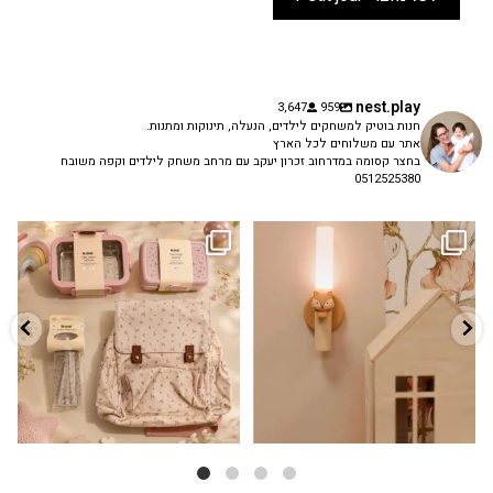
nest.play
3,647
959
חנות בוטיק למשחקים לילדים, הנעלה, תינוקות ומתנות.
אתר עם משלוחים לכל הארץ
בחצר קסומה במדרחוב זכרון יעקב עם מרחב משחק לילדים וקפה משובח
0512525380
גם פריט עיצובי לחדר, גם מנורת לילה
✨ חוזרים למסגרת בסטייל! ✨
...
מרגיעה, וגם
...
הקולקציה החדשה
3
0
9
4