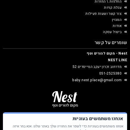
החלפות \ החזרות
עגלת קניות
צור קשר ושעות פעילות
המגזין
אודות
ביטול עסקה
שומרים על קשר
Nest - מקום להורים וטף
NEST LINE
מדרחוב זכרון יעקב המייסדים 52
051-2525380
baby.nest.place@gmail.com
אנחנו משתמשים בעוגיות
אנחנו משתמשים בעוגיות כדי לשפר את החוויה שלך באתר שלנו. אנא בחר איזה
Nest &copy כל הזכויות שמורות