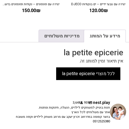
יצירה עם צבעי ידיים – ים בנקודות DJECO
יצירה עם פונפונים – נקודות ופונפונים בדשא DJECO
150.00
₪
120.00
₪
מידע על המותג
מדיניות משלוחים
la petite epicerie
אין תיאור זמין למותג זה.
לכל מוצרי la petite epicerie
nest.play
3,648
959
חנות בוטיק למשחקים לילדים, הנעלה, תינוקות ומתנות.
אתר עם משלוחים לכל הארץ
בחצר קסומה במדרחוב זכרון יעקב עם מרחב משחק לילדים וקפה משובח
0512525380