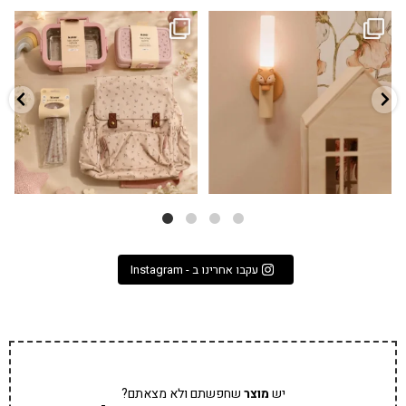
גם פריט עיצובי לחדר, גם מנורת לילה
✨ חוזרים למסגרת בסטייל! ✨
...
מרגיעה, וגם
...
הקולקציה החדשה
3
0
9
4
עקבו אחרינו ב - Instagram
יש
מוצר
שחפשתם ולא מצאתם?