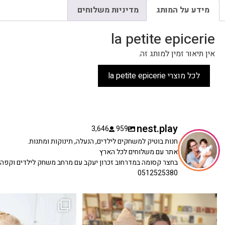
מידע על המותג
מדיניות משלוחים
la petite epicerie
אין תיאור זמין למותג זה.
לכל מוצרי la petite epicerie
nest.play
3,646
959
חנות בוטיק למשחקים לילדים, הנעלה, תינוקות ומתנות.
אתר עם משלוחים לכל הארץ
בחצר קסומה במדרחוב זכרון יעקב עם מרחב משחק לילדים וקפה
0512525380
כשפתחתי את החנות חלמתי ליצור מקום שהייתי
הבובה הכי מתוקה הגיעה אלינו!
...
שמחה
...
האף של הכ
7
0
39
16