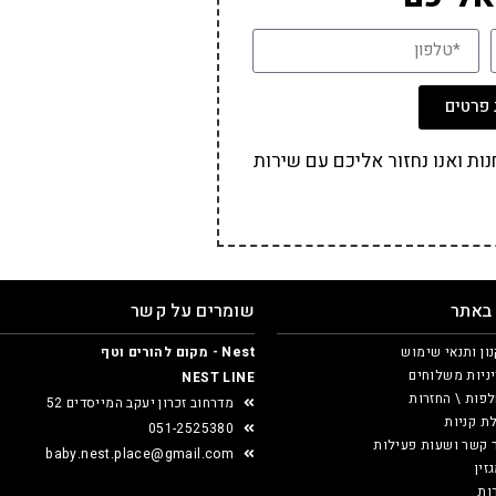
פרטים
ת ואנו נחזור אליכם עם שירות
 באתר
שומרים על קשר
ון ותנאי שימוש
Nest - מקום להורים וטף
ניות משלוחים
NEST LINE
פות \ החזרות
מדרחוב זכרון יעקב המייסדים 52
ת קניות
051-2525380
 קשר ושעות פעילות
baby.nest.place@gmail.com
זין
ות