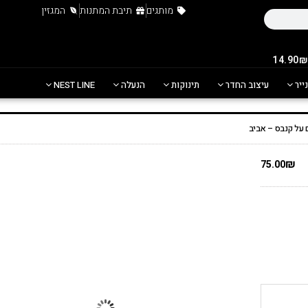
מותגים
תיבת המתנות
המגזין
נייר
עיצוב החדר
תינוקות
הנעלה
NEST LINE
על קנבס – אביב
₪
75.00