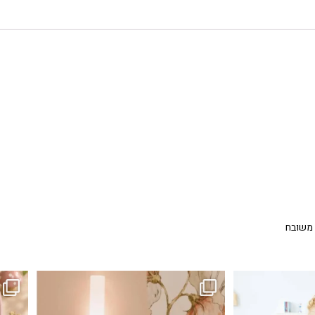
 משובח
...
גם פריט עיצובי לחדר, גם מנורת לילה מרגיעה, וגם
לבלב
3
0