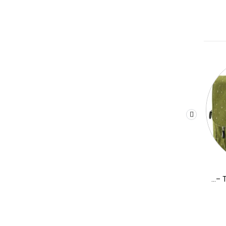
תיק לילדים ילקוט מלבני TRIXIE – דינוזאור
תיק גב לילדים גדול TRIXIE – חד קרן
269.90
₪
269.90
₪