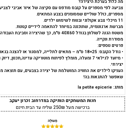
מה כלול בערכת היצירה?
צביעה לפי מספרים על קנבס מודפס עם סקיצה של איור אביבי לצביע
מספרים, כולל שוליים שמסומנים בצבע המתאים.
11 מיכלי צבע אקולוגי ובטוח לשימוש ילדים.
מברשת ארגונומית, שתוכננה במיוחד להתאמה לידיים קטנות.
משטח הגנה לשולחן בגודל 40X60 ס"מ, כך שהיצירה וסביבת ה
מסודרת ונקייה.
פרטים נוספים:
• גודל הקנבס: 25×18 ס"מ – מתאים לתלייה, למסגור או להצגה בגאווה בחדר.
• מיועד לגילאי 7 ומעלה, מומלץ לפיתוח מוטוריקה עדינה,תכנון, דיוק 
יצירתי.
העניקו לילדים את החוויה המושלמת של יצירה בצבעים, עם תוצאה מ
שאפשר להתגאות בה!
מותג: la petite epicerie
חנות המשחקים הותיקה במדרחוב זכרון יעקב
ברכישה מעל 250₪ שליח עד הבית חינם