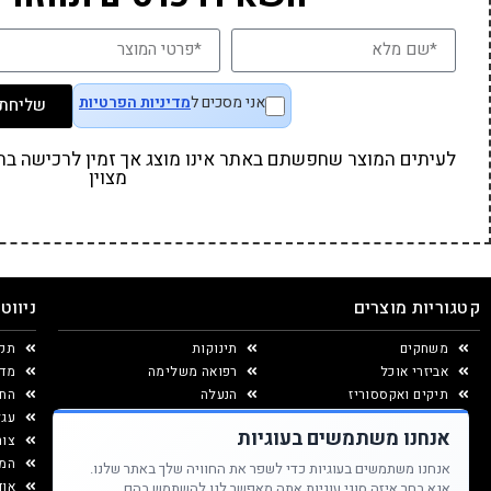
אני מסכים ל
מדיניות הפרטיות
שליחת 
לעיתים המוצר שחפשתם באתר אינו מוצג אך זמין לרכישה בחנו
מצוין
קטגוריות מוצרים
ניווט
משחקים
תינוקות
תקנ
אביזרי אוכל
רפואה משלימה
מדי
תיקים ואקססוריז
הנעלה
החל
יצירה ומוצרי נייר
עגל
אנחנו משתמשים בעוגיות
עיצוב החדר
צור
המג
אנחנו משתמשים בעוגיות כדי לשפר את החוויה שלך באתר שלנו.
אוד
אנא בחר איזה סוגי עוגיות אתה מאפשר לנו להשתמש בהם.