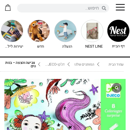
דף הבית
NEST LINE
הנעלה
חדש
יצירות לילדים - יצירה לילדים
צביעה והצצה – בנות
עמוד הבית
המותגים שלנו
דג'קו-DJECO נימיגו
הים