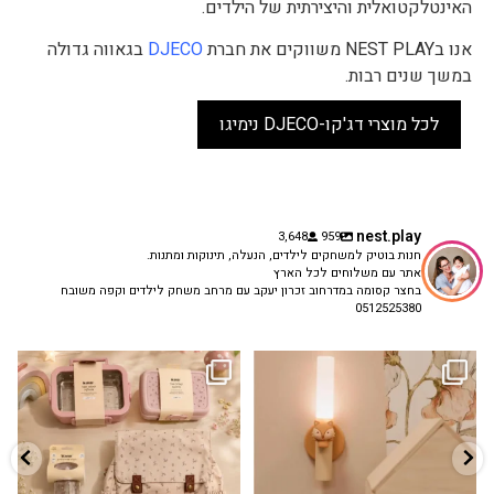
האינטלקטואלית והיצירתית של הילדים.
אנו בNEST PLAY משווקים את חברת
DJECO
בגאווה גדולה
במשך שנים רבות.
לכל מוצרי דג'קו-DJECO נימיגו
nest.play
3,648
959
חנות בוטיק למשחקים לילדים, הנעלה, תינוקות ומתנות.
אתר עם משלוחים לכל הארץ
בחצר קסומה במדרחוב זכרון יעקב עם מרחב משחק לילדים וקפה משובח
0512525380
גם פריט עיצובי לחדר, גם מנורת לילה
✨ חוזרים למסגרת בסטייל! ✨
...
מרגיעה, וגם
...
הקולקציה החדשה
3
0
9
4