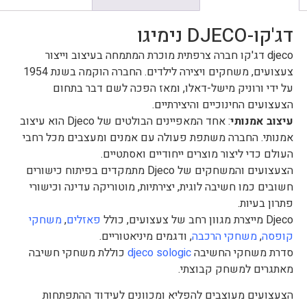
דג'קו-DJECO נימיגו
djeco דג'קו חברה צרפתית מוכרת המתמחה בעיצוב וייצור
צעצועים, משחקים ויצירה לילדים. החברה הוקמה בשנת 1954
על ידי ורוניק מישל-דאלו, ומאז הפכה לשם דבר בתחום
הצעצועים החינוכיים והיצירתיים.
עיצוב אמנותי
: אחד המאפיינים הבולטים של Djeco הוא עיצוב
אמנותי. החברה משתפת פעולה עם אמנים ומעצבים מכל רחבי
העולם כדי ליצור מוצרים ייחודיים ואסתטיים.
הצעצועים והמשחקים של Djeco מתמקדים בפיתוח כישורים
חשובים כמו חשיבה לוגית, יצירתיות, מוטוריקה עדינה וכישורי
פתרון בעיות.
Djeco מייצרת מגוון רחב של צעצועים, כולל
פאזלים
,
משחקי
קופסה
,
משחקי הרכבה
, ודגמים מיניאטוריים.
סדרת משחקי החשיבה
djeco sologic
כוללת משחקי חשיבה
מאתגרים למשחק קבוצתי.
הצעצועים מעוצבים להפליא ומכוונים לעידוד ההתפתחות