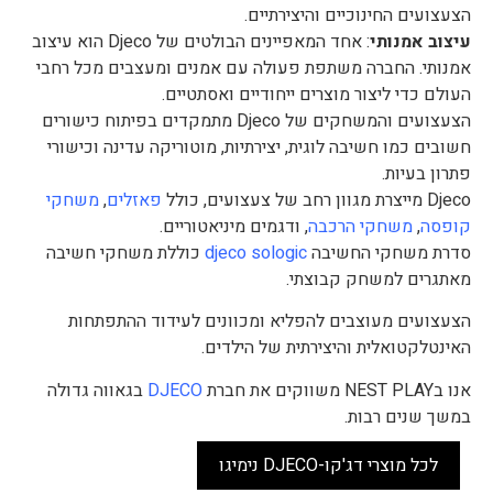
הצעצועים החינוכיים והיצירתיים.
עיצוב אמנותי
: אחד המאפיינים הבולטים של Djeco הוא עיצוב
אמנותי. החברה משתפת פעולה עם אמנים ומעצבים מכל רחבי
העולם כדי ליצור מוצרים ייחודיים ואסתטיים.
הצעצועים והמשחקים של Djeco מתמקדים בפיתוח כישורים
חשובים כמו חשיבה לוגית, יצירתיות, מוטוריקה עדינה וכישורי
פתרון בעיות.
Djeco מייצרת מגוון רחב של צעצועים, כולל
פאזלים
,
משחקי
קופסה
,
משחקי הרכבה
, ודגמים מיניאטוריים.
סדרת משחקי החשיבה
djeco sologic
כוללת משחקי חשיבה
מאתגרים למשחק קבוצתי.
הצעצועים מעוצבים להפליא ומכוונים לעידוד ההתפתחות
האינטלקטואלית והיצירתית של הילדים.
אנו בNEST PLAY משווקים את חברת
DJECO
בגאווה גדולה
במשך שנים רבות.
לכל מוצרי דג'קו-DJECO נימיגו