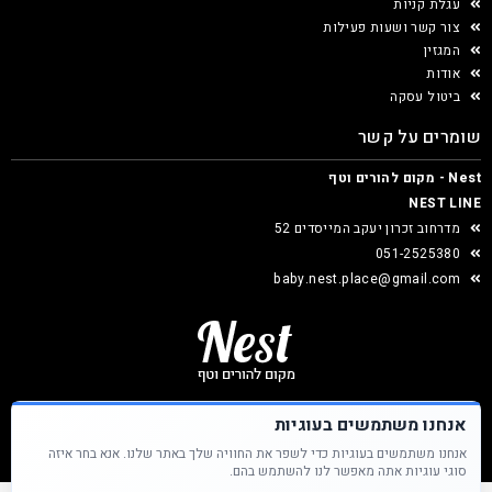
עגלת קניות
צור קשר ושעות פעילות
המגזין
אודות
ביטול עסקה
שומרים על קשר
Nest - מקום להורים וטף
NEST LINE
מדרחוב זכרון יעקב המייסדים 52
051-2525380
baby.nest.place@gmail.com
אנחנו משתמשים בעוגיות
אנחנו משתמשים בעוגיות כדי לשפר את החוויה שלך באתר שלנו. אנא בחר איזה
Nest &copy כל הזכויות שמורות
סוגי עוגיות אתה מאפשר לנו להשתמש בהם.