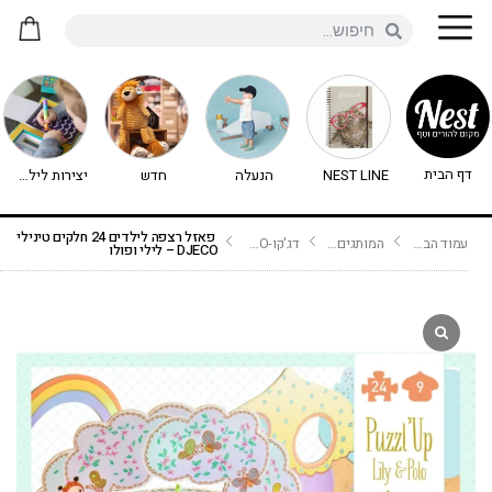
דף הבית
NEST LINE
הנעלה
חדש
יצירות לילדים - יצירה לילדים
פאזל רצפה לילדים 24 חלקים טינילי
עמוד הבית
המותגים שלנו
דג'קו-DJECO נימיגו
DJECO – לילי ופולו