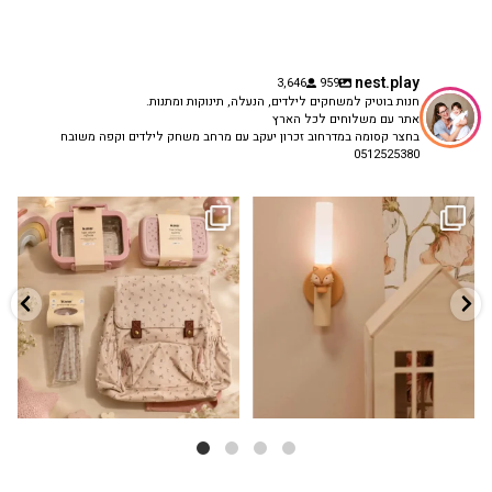
nest.play
3,646
959
חנות בוטיק למשחקים לילדים, הנעלה, תינוקות ומתנות.
אתר עם משלוחים לכל הארץ
בחצר קסומה במדרחוב זכרון יעקב עם מרחב משחק לילדים וקפה משובח
0512525380
גם פריט עיצובי לחדר, גם מנורת לילה
✨ חוזרים למסגרת בסטייל! ✨
...
מרגיעה, וגם
...
הקולקציה החדשה
3
0
9
4