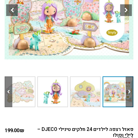
פאזל רצפה לילדים 24 חלקים טינילי DJECO –
199.00
₪
לילי ופולו