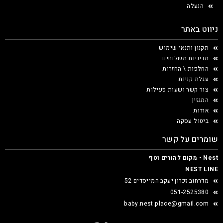
הנעלה
ניווט באתר
תקנון ותנאי שימוש
מדיניות משלוחים
החלפות \ החזרות
עגלת קניות
צור קשר ושעות פעילות
המגזין
אודות
ביטול עסקה
שומרים על קשר
Nest - מקום להורים וטף
NEST LINE
מדרחוב זכרון יעקב המייסדים 52
051-2525380
baby.nest.place@gmail.com