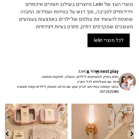
מוצרי העץ של Lelin מיוצרים בשילוב חומרים איכותיים
וידידותיים לסביבה., תוך דגש על בטיחות ועמידות. החברה
שואפת להעשיר את עולמם של ילדים באמצעות צעצועים
מעוצבים שמקדמים דמיון, פתרון בעיות ויצירתיות.
לכל מוצרי lelin
nest.play
3,647
959
חנות בוטיק למשחקים לילדים, הנעלה, תינוקות ומתנות.
אתר עם משלוחים לכל הארץ
בחצר קסומה במדרחוב זכרון יעקב עם מרחב משחק לילדים וקפה משובח
0512525380
גם פריט עיצובי לחדר, גם מנורת לילה
✨ חוזרים למסגרת בסטייל! ✨
...
מרגיעה, וגם
...
הקולקציה החדשה
3
0
9
4