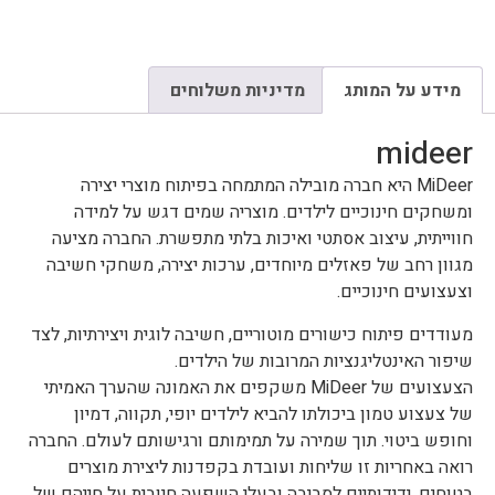
מידע על המותג
מדיניות משלוחים
mideer
MiDeer היא חברה מובילה המתמחה בפיתוח מוצרי יצירה
ומשחקים חינוכיים לילדים. מוצריה שמים דגש על למידה
חווייתית, עיצוב אסתטי ואיכות בלתי מתפשרת. החברה מציעה
מגוון רחב של פאזלים מיוחדים, ערכות יצירה, משחקי חשיבה
וצעצועים חינוכיים.
מעודדים פיתוח כישורים מוטוריים, חשיבה לוגית ויצירתיות, לצד
שיפור האינטליגנציות המרובות של הילדים.
הצעצועים של MiDeer משקפים את האמונה שהערך האמיתי
של צעצוע טמון ביכולתו להביא לילדים יופי, תקווה, דמיון
וחופש ביטוי. תוך שמירה על תמימותם ורגישותם לעולם. החברה
רואה באחריות זו שליחות ועובדת בקפדנות ליצירת מוצרים
בטוחים, ידידותיים לסביבה ובעלי השפעה חיובית על חייהם של