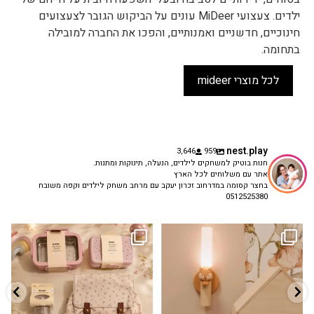
ילדים. צעצועי MiDeer עונים על הביקוש הגובר לצעצועים
חינוכיים, חדשניים ואמנותיים, והפכו את החברה למובילה
בתחומה.
לכל מוצרי mideer
nest.play
3,646
959
חנות בוטיק למשחקים לילדים, הנעלה, תינוקות ומתנות.
אתר עם משלוחים לכל הארץ
בחצר קסומה במדרחוב זכרון יעקב עם מרחב משחק לילדים וקפה משובח
0512525380
גם פריט עיצובי לחדר, גם מנורת לילה
✨ חוזרים למסגרת בסטייל! ✨
...
מרגיעה, וגם
...
הקולקציה החדשה
3
0
9
4