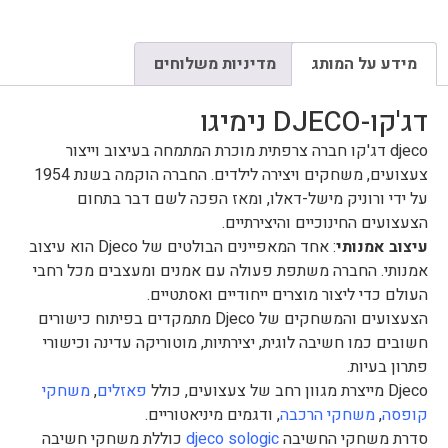
מידע על המותג
מדיניות משלוחים
דג'קו-DJECO נימיגו
djeco דג'קו חברה צרפתית מוכרת המתמחה בעיצוב וייצור
צעצועים, משחקים ויצירה לילדים. החברה הוקמה בשנת 1954
על ידי ורוניק מישל-דאלו, ומאז הפכה לשם דבר בתחום
הצעצועים החינוכיים והיצירתיים.
עיצוב אמנותי
: אחד המאפיינים הבולטים של Djeco הוא עיצוב
אמנותי. החברה משתפת פעולה עם אמנים ומעצבים מכל רחבי
העולם כדי ליצור מוצרים ייחודיים ואסתטיים.
הצעצועים והמשחקים של Djeco מתמקדים בפיתוח כישורים
חשובים כמו חשיבה לוגית, יצירתיות, מוטוריקה עדינה וכישורי
פתרון בעיות.
Djeco מייצרת מגוון רחב של צעצועים, כולל
פאזלים
,
משחקי
קופסה
,
משחקי הרכבה
, ודגמים מיניאטוריים.
סדרת משחקי החשיבה
djeco sologic
כוללת משחקי חשיבה