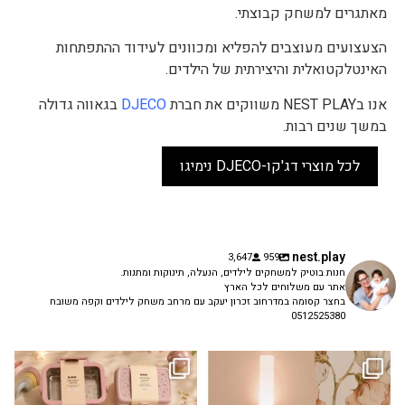
מאתגרים למשחק קבוצתי.
הצעצועים מעוצבים להפליא ומכוונים לעידוד ההתפתחות
האינטלקטואלית והיצירתית של הילדים.
אנו בNEST PLAY משווקים את חברת
DJECO
בגאווה גדולה
במשך שנים רבות.
לכל מוצרי דג'קו-DJECO נימיגו
nest.play
3,647
959
חנות בוטיק למשחקים לילדים, הנעלה, תינוקות ומתנות.
אתר עם משלוחים לכל הארץ
בחצר קסומה במדרחוב זכרון יעקב עם מרחב משחק לילדים וקפה משובח
0512525380
גם פריט עיצובי לחדר, גם מנורת לילה
✨ חוזרים למסגרת בסטייל! ✨
...
מרגיעה, וגם
...
הקולקציה החדשה