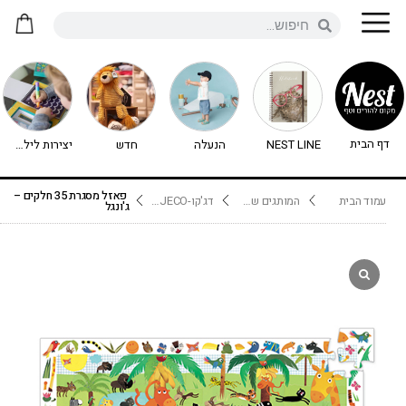
דף הבית
NEST LINE
הנעלה
חדש
יצירות לילדים - יצירה לילדים
פאזל מסגרת 35 חלקים –
עמוד הבית
המותגים שלנו
דג'קו-DJECO נימיגו
ג'ונגל