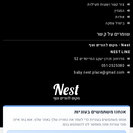
צור קשר ושעות פעילות
המגזין
אודות
ביטול עסקה
שומרים על קשר
Nest - מקום להורים וטף
NEST LINE
מדרחוב זכרון יעקב המייסדים 52
051-2525380
baby.nest.place@gmail.com
אנחנו משתמשים בעוגיות
אנחנו משתמשים בעוגיות כדי לשפר את החוויה שלך באתר שלנו. אנא בחר איזה
Nest &copy כל הזכויות שמורות
סוגי עוגיות אתה מאפשר לנו להשתמש בהם.