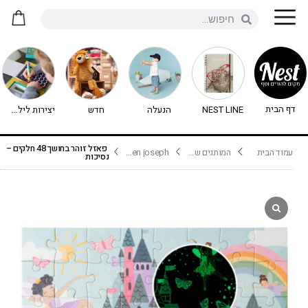
דף הבית
NEST LINE
הנעלה
חדש
יצירות לילדים - יצירה לילדים
פאזל זוהר בחושך 48 חלקים –
עמוד הבית
המותגים שלנו
stephen joseph
נסיכות