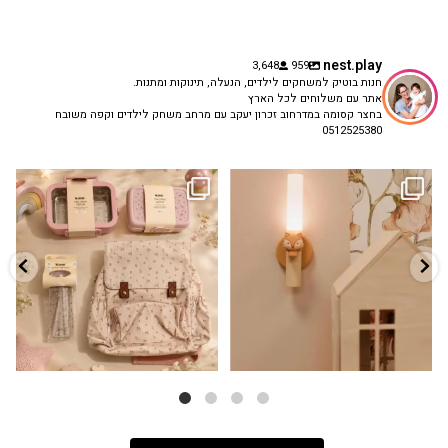
nest.play
3,648
959
חנות בוטיק למשחקים לילדים, הנעלה, תינוקות ומתנות.
אתר עם משלוחים לכל הארץ
בחצר קסומה במדרחוב זכרון יעקב עם מרחב משחק לילדים וקפה משובח
0512525380
גם פריט עיצובי לחדר, גם מנורת לילה
✨ חוזרים למסגרת בסטייל! ✨
...
מרגיעה, וגם
...
הקולקציה החדשה
3
0
9
4