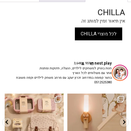
CHILLA
אין תיאור זמין למותג זה.
לכל מוצרי CHILLA
nest.play
3,648
959
חנות בוטיק למשחקים לילדים, הנעלה, תינוקות ומתנות.
אתר עם משלוחים לכל הארץ
בחצר קסומה במדרחוב זכרון יעקב עם מרחב משחק לילדים וקפה משובח
0512525380
גם פריט עיצובי לחדר, גם מנורת לילה
✨ חוזרים למסגרת בסטייל! ✨
...
מרגיעה, וגם
...
הקולקציה החדשה
3
0
9
4