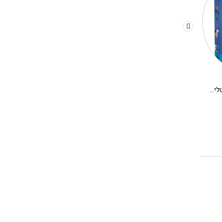
משחק קופסא לילדים – קריסטלים בחלל
יצירה DIY בתים מיניאטורים DJECO – אלבה
280.00
₪
180.00
₪