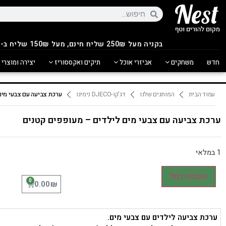
בקניה מעל 250
₪
שליח חינם, מעל 150₪ שליח ב-14.90₪
חדש
משחקים
אביזרי אוכל
תיקים ואקססוריז
יצירה ומוצרי 
עמוד הבית
המותגים שלנו
דג'קו-DJECO נימיגו
ערכת צביעה עם צבעי מים
ערכת צביעה עם צבעי מים לילדים – מעופפים קטנים
1 במלאי
הוספה לסל
0
₪
0.00
ערכת צביעה לילדים עם צבעי מים.