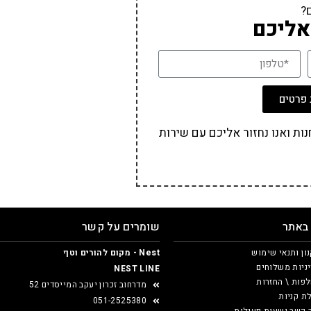
?
אליכם
פרטים
ת ואנו נחזור אליכם עם שירות
 באתר
שומרים על קשר
ון ותנאי שימוש
Nest - מקום להורים וטף
ניות משלוחים
NEST LINE
פות \ החזרות
מדרחוב זכרון יעקב המייסדים 52
ת קניות
051-2525380