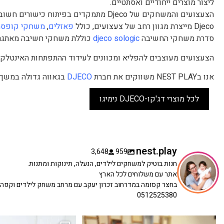
ליצור מוצרים ייחודיים ואסתטיים.
הצעצועים והמשחקים של Djeco מתמקדים בפיתוח כישורים חשובים כמו חשיבה לוגית, יצירתיות, מוטוריקה עדינה וכישורי פתרון בעיות.
Djeco מייצרת מגוון רחב של צעצועים, כולל
פאזלים
,
משחקי קופסה
סדרת משחקי החשיבה
djeco sologic
כוללת משחקי חשיבה מאתגר
הצעצועים מעוצבים להפליא ומכוונים לעידוד ההתפתחות האינטלקטו
אנו בNEST PLAY משווקים את חברת
DJECO
בגאווה גדולה במשך 
לכל מוצרי דג'קו-DJECO נימיגו
nest.play
3,648
959
חנות בוטיק למשחקים לילדים, הנעלה, תינוקות ומתנות.
אתר עם משלוחים לכל הארץ
בחצר קסומה במדרחוב זכרון יעקב עם מרחב משחק לילדים וקפה
0512525380
כשפתחתי את החנות חלמתי ליצור מקום שהייתי
הבובה הכי מתוקה הגיעה אלינו!