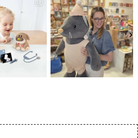
...
שמחה
...
האף של הכ
7
0
39
16