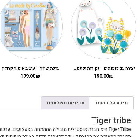
יצירה עם פונפונים – נקודות ופונפונים בדשא DJECO
ערכת יצירה – עיצוב אופנה קרולין
199.00
₪
150.00
₪
מידע על המותג
מדיניות משלוחים
Tiger tribe
Tiger Tribe היא חברה אוסטרלית מובילה המתמחה בצעצועים, ערכות יצירה ומשחקים לילדים, עם דגש על עיצוב קומפקטי וקל לניידות.
החברה מתאימה את המוצרים שלה להעסיק ילדים בצורה חווייתית ויציר