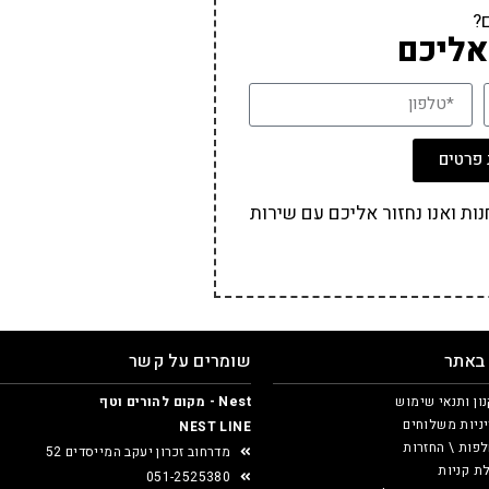
?
אליכם
פרטים
ת ואנו נחזור אליכם עם שירות
 באתר
שומרים על קשר
ון ותנאי שימוש
Nest - מקום להורים וטף
ניות משלוחים
NEST LINE
פות \ החזרות
מדרחוב זכרון יעקב המייסדים 52
ת קניות
051-2525380