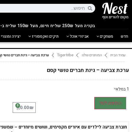
בקניה מעל 250
₪
שליח חינם, מעל 150₪ שליח ב-14.90₪
חדש
משחקים
אביזרי אוכל
תיקים ואקססוריז
יצירה ומוצרי 
עמוד הבית
המותגים שלנו
Tiger tribe
ערכת צביעה – גינת חברים טושי ק
ערכת צביעה – גינת חברים טושי קסם
1 במלאי
הוספה לסל
0
₪
0.00
חוברת צביעה לילדים עם איורים מקסימים, וטושים מיוחדים – שמשנים