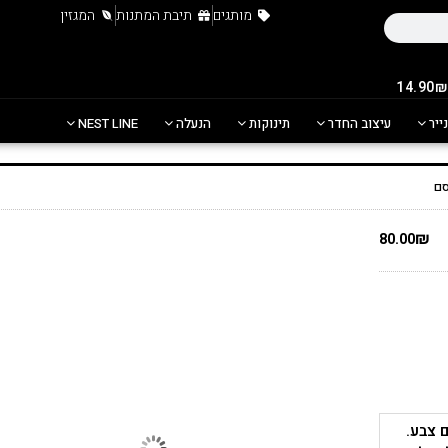
מותגים
תיבת המתנות
המגזין
נייר
עיצוב החדר
תינוקות
הנעלה
NEST LINE
סם
₪
80.00
 צבע.