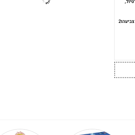
יול,
הערכה הכוללת חבילת טושים 7 יחידות (6 טושים וטוש קסם), 36 דפי צביעהו2