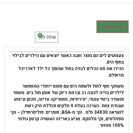
הוספה לסל
0
₪
0.00
צעצועים לים הם מוצר חובה כאשר יוצאים עם הילדים לבילוי
בחוף הים.
הכירו את סט הכלים לבניה בחול שהופך כל ילד לאדריכל
מדופלם.
משחקי חוף לחול ולשפת הים עם פטנט ייחודי המאפשר
לילדים בנייה לגובה רב וברמת דיוק של אומן חול בים. משפר
ומעודד ביטוי עצמי, יצירתיות, מוטוריקה עדינה, תכנון וביצוע
ועבודת צוות. הערכה בעלת 9 חלקים וכוללת תיק רשת
לנשיאה 34X30 ס"מ . נקי מ-BSA,
חומרים: פוליפרופילן – נקי
מפתלטים, נקי מלטקס.
מגיע באריזה העשויה קרטון גולמי
100% מחזור.