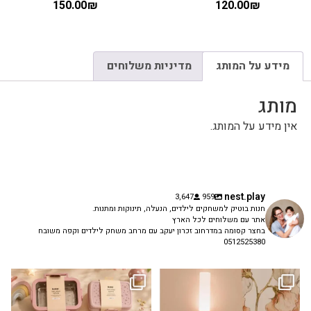
150.00
₪
120.00
₪
מידע על המותג
מדיניות משלוחים
מותג
אין מידע על המותג.
nest.play
3,647
959
חנות בוטיק למשחקים לילדים, הנעלה, תינוקות ומתנות.
אתר עם משלוחים לכל הארץ
בחצר קסומה במדרחוב זכרון יעקב עם מרחב משחק לילדים וקפה משובח
0512525380
גם פריט עיצובי לחדר, גם מנורת לילה
✨ חוזרים למסגרת בסטייל! ✨
...
מרגיעה, וגם
...
הקולקציה החדשה