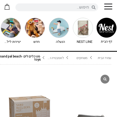
דף הבית
NEST LINE
הנעלה
חדש
יצירות לילדים - יצירה לילדים
סט כלים לים -sand pal beach
עמוד הבית
משחקים
לאמבטיה ולים
toys