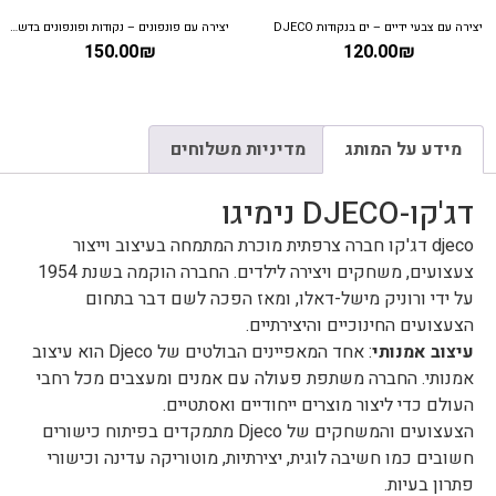
יצירה עם צבעי ידיים – ים בנקודות DJECO
יצירה עם פונפונים – נקודות ופונפונים בדשא DJECO
150.00
₪
120.00
₪
מידע על המותג
מדיניות משלוחים
דג'קו-DJECO נימיגו
djeco דג'קו חברה צרפתית מוכרת המתמחה בעיצוב וייצור
צעצועים, משחקים ויצירה לילדים. החברה הוקמה בשנת 1954
על ידי ורוניק מישל-דאלו, ומאז הפכה לשם דבר בתחום
הצעצועים החינוכיים והיצירתיים.
עיצוב אמנותי
: אחד המאפיינים הבולטים של Djeco הוא עיצוב
אמנותי. החברה משתפת פעולה עם אמנים ומעצבים מכל רחבי
העולם כדי ליצור מוצרים ייחודיים ואסתטיים.
הצעצועים והמשחקים של Djeco מתמקדים בפיתוח כישורים
חשובים כמו חשיבה לוגית, יצירתיות, מוטוריקה עדינה וכישורי
פתרון בעיות.