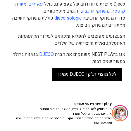
Djeco מייצרת מגוון רחב של צעצועים, כולל
פאזלים
,
משחקי
קופסה
,
משחקי הרכבה
, ודגמים מיניאטוריים.
סדרת משחקי החשיבה
djeco sologic
כוללת משחקי חשיבה
מאתגרים למשחק קבוצתי.
הצעצועים מעוצבים להפליא ומכוונים לעידוד ההתפתחות
האינטלקטואלית והיצירתית של הילדים.
אנו בNEST PLAY משווקים את חברת
DJECO
בגאווה גדולה
במשך שנים רבות.
לכל מוצרי דג'קו-DJECO נימיגו
nest.play
3,646
959
חנות בוטיק למשחקים לילדים, הנעלה, תינוקות ומתנות.
אתר עם משלוחים לכל הארץ
בחצר קסומה במדרחוב זכרון יעקב עם מרחב משחק לילדים וקפה משובח
0512525380