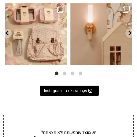
גם פריט עיצובי לחדר, גם מנורת לילה
✨ חוזרים למסגרת בסטייל! ✨
...
מרגיעה, וגם
...
הקולקציה החדשה
3
0
9
4
עקבו אחרינו ב - Instagram
יש
מוצר
שחפשתם ולא מצאתם?