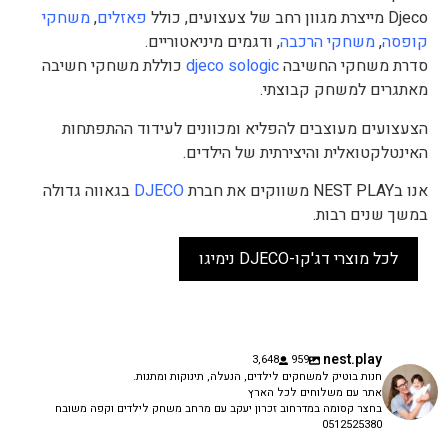
Djeco מייצרת מגוון רחב של צעצועים, כולל
פאזלים
,
משחקי
קופסה
,
משחקי הרכבה
, ודגמים מיניאטוריים.
סדרת משחקי החשיבה
djeco sologic
כוללת משחקי חשיבה
מאתגרים למשחק קבוצתי.
הצעצועים מעוצבים להפליא ומכוונים לעידוד ההתפתחות
האינטלקטואלית והיצירתית של הילדים.
אנו בNEST PLAY משווקים את חברת
DJECO
בגאווה גדולה
במשך שנים רבות.
לכל מוצרי דג'קו-DJECO נימיגו
nest.play
3,648
959
חנות בוטיק למשחקים לילדים, הנעלה, תינוקות ומתנות.
אתר עם משלוחים לכל הארץ
בחצר קסומה במדרחוב זכרון יעקב עם מרחב משחק לילדים וקפה משובח
0512525380