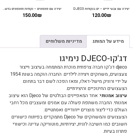
יצירה עם צבעי ידיים – ים בנקודות DJECO
יצירה עם פונפונים – נקודות ופונפונים בדשא DJECO
150.00
₪
120.00
₪
מידע על המותג
מדיניות משלוחים
דג'קו-DJECO נימיגו
djeco דג'קו חברה צרפתית מוכרת המתמחה בעיצוב וייצור
צעצועים, משחקים ויצירה לילדים. החברה הוקמה בשנת 1954
על ידי ורוניק מישל-דאלו, ומאז הפכה לשם דבר בתחום
הצעצועים החינוכיים והיצירתיים.
עיצוב אמנותי
: אחד המאפיינים הבולטים של Djeco הוא עיצוב
אמנותי. החברה משתפת פעולה עם אמנים ומעצבים מכל רחבי
העולם כדי ליצור מוצרים ייחודיים ואסתטיים.
הצעצועים והמשחקים של Djeco מתמקדים בפיתוח כישורים
חשובים כמו חשיבה לוגית, יצירתיות, מוטוריקה עדינה וכישורי
פתרון בעיות.