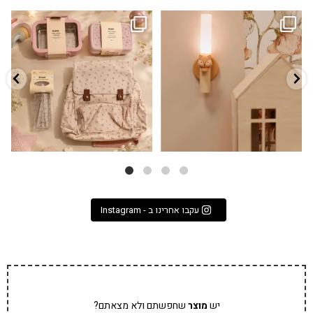
גם פריט עיצובי לחדר, גם מנורת לילה
✨ חוזרים למסגרת בסטייל! ✨
...
מרגיעה, וגם
...
הקולקציה החדשה
3
0
9
4
עקבו אחרינו ב - Instagram
יש
מוצר
שחפשתם ולא מצאתם?