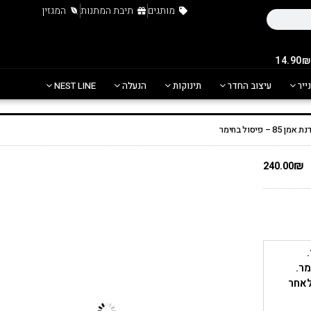
מותגים
תיבת המתנות
המגזין
נייר
עיצוב החדר
תינוקות
הנעלה
NEST LINE
פיסול בחימר
₪
240.00
מר.
לאחר