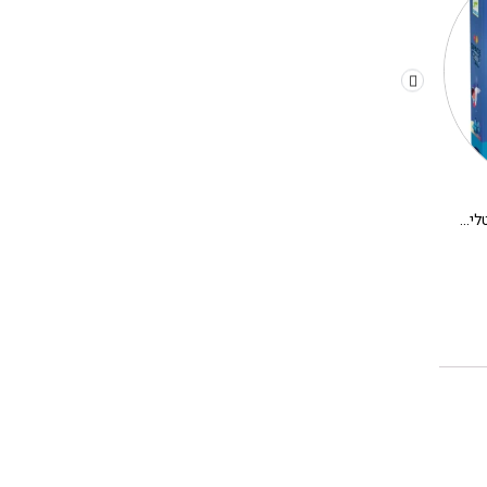
משחק קופסא לילדים – קריסטלים בחלל
יצירה DIY בתים מיניאטורים DJECO – אלבה
280.00
₪
180.00
₪