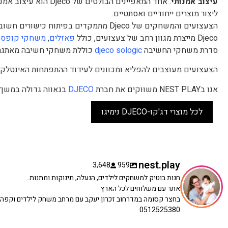
עיצוב אמנותי
: אחד המאפיינים הבו
ליצור מוצרים ייחודיים ואסתטיים.
הצעצועים והמשחקים של Djeco מתמקדים בפיתוח כישורים חשובים כמו חשיבה לוגית, יצירתיות, מוטוריקה עדינה וכישורי פתרון בעיות.
Djeco מייצרת מגוון רחב של צעצועים, כולל
פאזלים
,
משחקי קופסה
סדרת משחקי החשיבה
djeco sologic
כוללת משחקי חשיבה מאתגר
הצעצועים מעוצבים להפליא ומכוונים לעידוד ההתפתחות האינטלקטו
אנו בNEST PLAY משווקים את חברת
DJECO
בגאווה גדולה במשך 
לכל מוצרי דג'קו-DJECO נימיגו
nest.play
3,648
959
חנות בוטיק למשחקים לילדים, הנעלה, תינוקות ומתנות.
אתר עם משלוחים לכל הארץ
בחצר קסומה במדרחוב זכרון יעקב עם מרחב משחק לילדים וקפה
0512525380