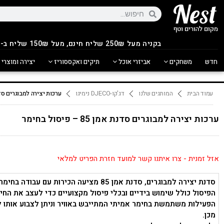
בקניה מעל 250
₪
שליח חינם, מעל 150₪ שליח ב-14.90₪
חדש
משחקים
אביזרי אוכל
תיקים ואקססוריז
יצירה ומוצרי 
עמוד הבית
המותגים שלנו
דג'קו-DJECO נימיגו
ערכות יצירה למבוגרים סדנת אמן 85 – 
ערכות יצירה למבוגרים סדנת אמן 85 – פיסול בחימר
אזל זמנית - צרו איתנו קשר למועד חזרת הפריט למלאי
סדנת יצירה למבוגרים, סדנת אמן 85 מציעה הכירות עם עבודה בחימר.
הפיסול כולל שימוש בידיים ובכלי פיסול מקצועיים כדי לעצב את החי
הפעילות משתמשת בחימר אמיתי המתייבש באוויר וניתן לצבוע אותו 
מכן.